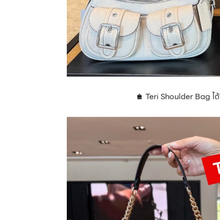
🛍️ Teri Shoulder Bag ได