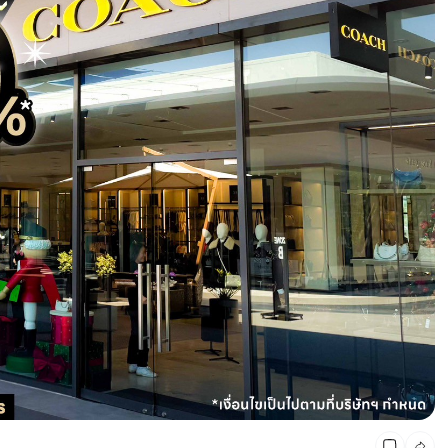
CMG SHOP SHOP รวมแบรนด์ตัวท็อป ลดสูงสุด50%