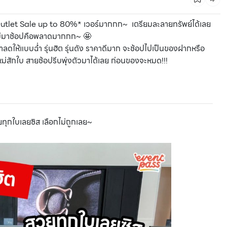
h Outlet Sale up to 80%* เวอร์มากกก~ เตรียมละลายทรัพย์ได้เลย
ครไม่มาช้อปคือพลาดมากกก~ 🤩
าลดให้แบบฉ่ำ รุ่นฮิต รุ่นดัง ราคาดีมาก จะช้อปไปเป็นของฝากหรือ
 ใหม่สักใบ สายช้อปรีบพุ่งตัวมาได้เลย ก่อนของจะหมด!!!
ทุกใบเลยซิส เลือกไม่ถูกเลย~