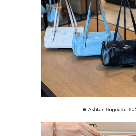
🛍️ Ashton Baguette แมตซ์ได