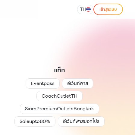
TH
เข้าสู่ระบบ
แท็ก
Eventpass
อีเว้นท์พาส
CoachOutletTH
SiamPremiumOutletsBangkok
Saleupto80%
อีเว้นท์พาสบอกโปร