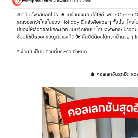
Eventpass Team
เผยแพร่เมื่อ 03 ธ.ค. 2568
#อีเว้นท์พาสบอกโปร 🛍️ เตรียมเงินกันไว้ให้ดี เพราะ Coac
ลดเวอร์กว่าใครในช่วง Holiday นี้ แล้วคือสวย ๆ ทั้งนั้น! ใ
มีของให้เลือกช้อปเยอะมาก แบบจัดเต็ม!!! โดยเฉพาะกระเป๋าจัดม
ช้อปให้เป็นของขวัญตัวเองก็ดี 💓 สิ้นปีนี้ต้องได้กระเป๋าสวย ๆ
*เงื่อนไขเป็นไปตามที่บริษัทฯ กำหนด
🛍️ คอลเลกชันสุดฮิต สวย