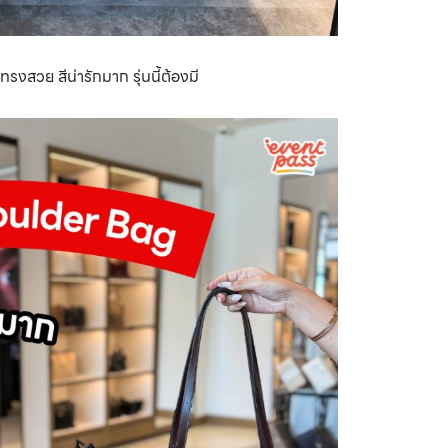
งสวย สีน่ารักมาก รุ่นนี้ต้องมี