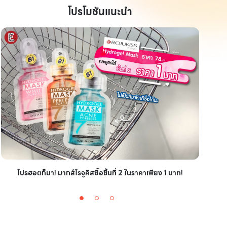
โปรโมชันแนะนำ
ไอเ
โปรฮอตก็มา! มากส์โรจูคิสซื้อชิ้นที่ 2 ในราคาเพียง 1 บาท!