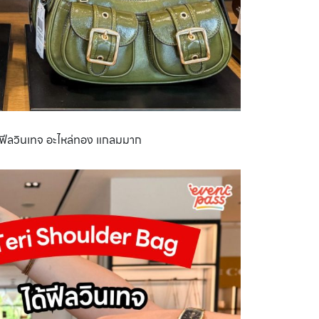
้ฟีลวินเทจ อะไหล่ทอง แกลมมาก