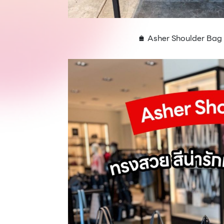
🛍️ Asher Shoulder Bag ทร