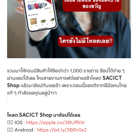
รวมมาให้ครบมีสินค้าให้ช้อปกว่า 1,000 รายการ ช้อปได้ง่าย ๆ
ผ่านแอปได้เลย ใครสายงานคารฟต์อย่ารอช้าโหลด
SACICT
Shop
แล้วมาช้อปกันเลยจ้า เพราะตอนนี้ของดีจากฝีมือคนไทย
แท้ ๆ กำลังรอคุณอยู่น้าาา
.
โหลด SACICT Shop มาช้อปได้เลย
👉🏽 IOS :
https://apple.co/3BUfRXr
👉🏽 Android :
https://bit.ly/3BRr0s2