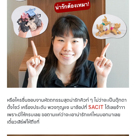
หรือใครชื่นชอบงานหัตถกรรมสุดน่ารักคิวท์ ๆ ไม่ว่าจะเป็นตุ๊กตา
ตั้งโชว์ เครื่องประดับ พวงกุญแจ มาช้อปที่
SACIT
ได้เลยจ้าาา
เพราะมีให้ครบเลย ขอถามแค่ว่าจะเอาน่ารักแค่ไหนบอกมาเลย
เดี๋ยวเสิร์ฟให้ถึงที่