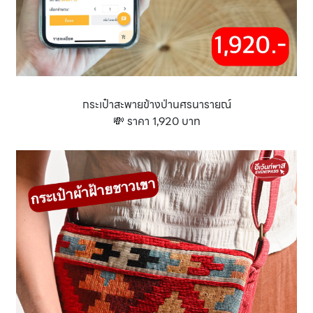
กระเป๋าสะพายข้างป่านศรนารายณ์
💸 ราคา 1,920 บาท