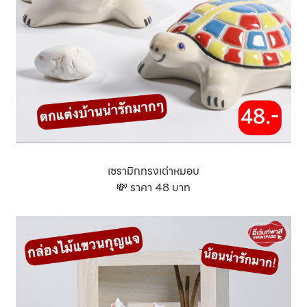
เซรามิกทรงเต่าหมอบ
💸 ราคา 48 บาท