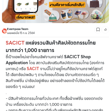
Eventpass Team
เผยแพร่เมื่อ 15 ก.ย. 2564
SACICT
แหล่งรวมสินค้าศิลปหัตถกรรมไทย
มากกว่า 1,000 รายการ
ชี้เป้าแอพใหม่เอาใจคนเลิฟงานคราฟต์
SACICT Shop
Application
โดย สถาบันส่งเสริมศิลปหัตถกรรมไทย (องค์การ
มหาชน) หรือ
SACIT
งานนี้ไม่ว่าอยู่ไหนก็ช้อปงานคราฟต์สุดเก๋
ได้ เลือกช้อปเพลิน ๆ ตามใจชอบได้เลย มีงานหัตถกรรมเริ่ด ๆ
สินค้าแฟชั่น น่าช้อปอยู่เพียบ อย่ารอช้าลองเข้าไปช้อปกันได้เลยได้
ของเริ่ด ๆ แน่นอน!
.
- มีสินค้าหัตถกรรมไทยทั่วประเทศ ทั้งเสื้อผ้าแฟชั่น ของตกแต่ง
บ้าน เครื่องประดับ มากกว่า 1,000 รายการ
- ขอกระซิบความเริ่ดราคาดีเริ่มต้นเพียงแค่หลักสิบเพราะของส่ง