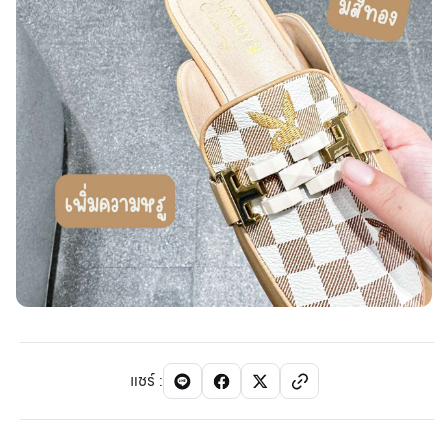
แชร์
: