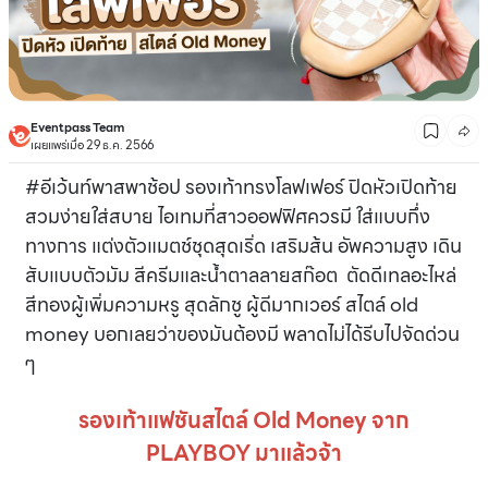
Eventpass Team
เผยแพร่เมื่อ 29 ธ.ค. 2566
#อีเว้นท์พาสพาช้อป รองเท้าทรงโลฟเฟอร์ ปิดหัวเปิดท้าย
สวมง่ายใส่สบาย ไอเทมที่สาวออฟฟิศควรมี ใส่แบบกึ่ง
ทางการ แต่งตัวแมตช์ชุดสุดเริ่ด เสริมส้น อัพความสูง เดิน
สับแบบตัวมัม สีครีมและน้ำตาลลายสก๊อต ตัดดีเทลอะไหล่
สีทองผู้เพิ่มความหรู สุดลักชู ผู้ดีมากเวอร์ สไตล์ old
money บอกเลยว่าของมันต้องมี พลาดไม่ได้รีบไปจัดด่วน
ๆ
รองเท้าแฟชันสไตล์ Old Money จาก
PLAYBOY มาแล้วจ้า