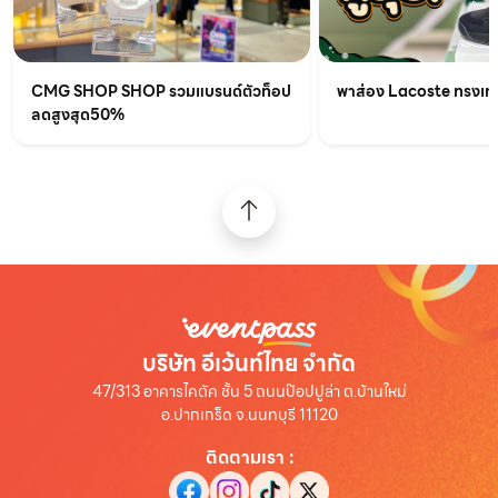
CMG SHOP SHOP รวมแบรนด์ตัวท็อป
พาส่อง Lacoste ทรงเท่เร
ลดสูงสุด50%
บริษัท อีเว้นท์ไทย จำกัด
47/313 อาคารไคตัค ชั้น 5 ถนนป๊อปปูล่า ต.บ้านใหม่
อ.ปากเกร็ด จ.นนทบุรี 11120
ติดตามเรา
: