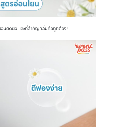
นหอมติดผิว และที่สำคัญกลิ่นคือถูกต้อง!