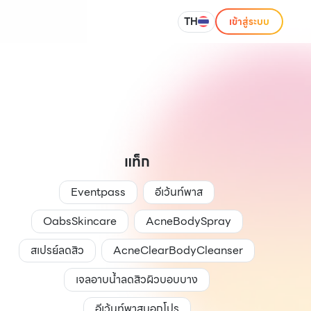
TH
เข้าสู่ระบบ
แท็ก
Eventpass
อีเว้นท์พาส
OabsSkincare
AcneBodySpray
สเปรย์ลดสิว
AcneClearBodyCleanser
เจลอาบน้ำลดสิวผิวบอบบาง
อีเว้นท์พาสบอกโปร