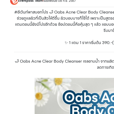
Eventpass Team
เผยแพร่เมื่อ 08 ก.ย. 2567
#อีเว้นท์พาสบอกโปร 🛁 Oabs Acne Clear Body Cleanse
ช่วยดูแลผิวที่เป็นสิวให้ดีขึ้น ผิวบอบบางก็ใช้ได้ เพราะเป็นสู
แถมตอนนี้ยังมีโปรอีกด้วย ช้อปตอนนี้คือคุ้มสุด ๆ แล้ว แอบบอ
รีบมา
✨ 1 แถม 1 ราคาเริ่มต้น 390.-
🛁 Oabs Acne Clear Body Cleanser เจลอาบน้ำ จากผลิตภัณฑ์น
ลดการเกิดส