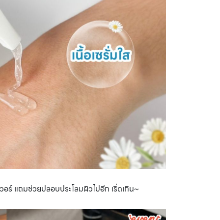
เวอร์ แถมช่วยปลอบประโลมผิวไปอีก เริ่ดเกิน~