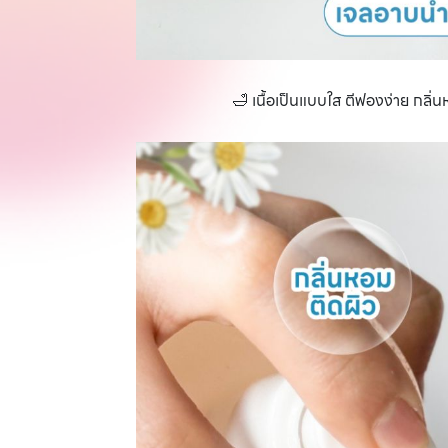
🛁 เนื้อเป็นแบบใส ตีฟองง่าย กลิ่