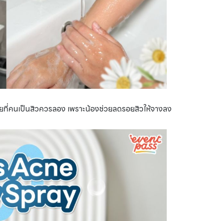
ี่คนเป็นสิวควรลอง เพราะน้องช่วยลดรอยสิวให้จางลง