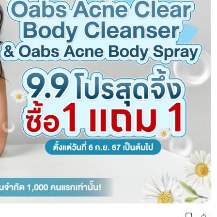
CMG SHOP SHOP รวมแบรนด์ตัวท็อป ลดสูงสุด50%