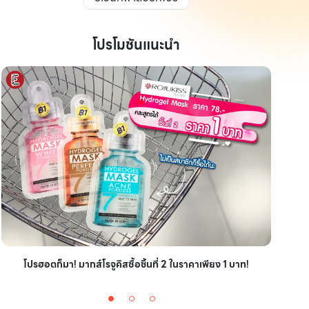
โปรโมชันแนะนำ
ไอเ
โปรฮอตก็มา! มากส์โรจูคิสซื้อชิ้นที่ 2 ในราคาเพียง 1 บาท!