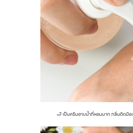
🛁 เป็นครีมอาบน้ำที่หอมมาก กลิ่นติดมือ