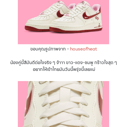
ขอบคุณรูปภาพจาก -
houseofheat
น้องคู่นี้สีมันดีต่อใจจริง ๆ จ้าาา ขาว-แดง-ชมพู กร๊าวใจสุด ๆ
อยากให้เข้าไทยมันวันนี้พรุ่งนี้เลยแม่