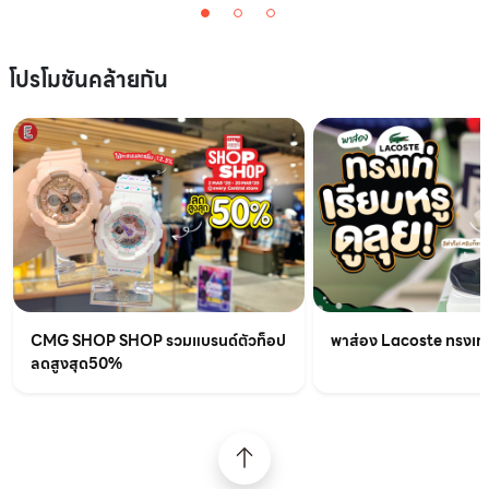
โปรโมชันคล้ายกัน
CMG SHOP SHOP รวมแบรนด์ตัวท็อป
พาส่อง Lacoste ทรงเท่เร
ลดสูงสุด50%