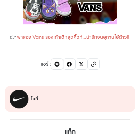
👉
พาส่อง Vans รองเท้าเด็กสุดคิ้วท์...น่ารักจนอุทานไอ้ต้าว!!!
แชร์
:
ไนกี้
แท็ก