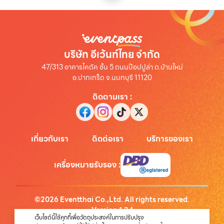
บริษัท อีเว้นท์ไทย จำกัด
47/313 อาคารไคตัค ชั้น 5 ถนนป๊อปปูล่า ต.บ้านใหม่
อ.ปากเกร็ด จ.นนทบุรี 11120
ติดตามเรา
:
เกี่ยวกับเรา
ติดต่อเรา
บริการของเรา
เครื่องหมายรับรอง
:
©
2026
Eventthai Co.,Ltd. All rights reserved.
Version
1.3.1
เว็บไซต์นี้ใช้คุกกี้เพื่อวัตถุประสงค์ในการปรับปรุง
นโยบายความเป็นส่วนตัว