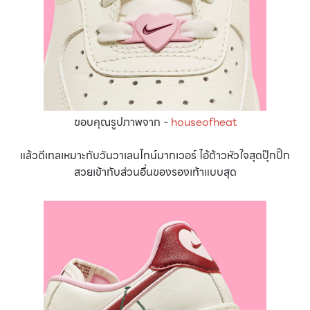
ขอบคุณรูปภาพจาก -
houseofheat
แล้วดีเทลเหมาะกับวันวาเลนไทน์มากเวอร์ ไอ้ต้าวหัวใจสุดปุ๊กปิ๊ก
สวยเข้ากับส่วนอื่นของรองเท้าแบบสุด