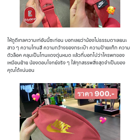
ให้ดูดีเทลความเท่อันนี้ซะก่อน บอกเลยว่าน้องไม่ธรรมดาเลยนะ
สาว ๆ ความโทนสี ความกว้างของกระเป๋า ความป้ายแท็ก ความ
ตัวล็อค คลุมเป็นโทนแดงตุ่นหมด แล้วที่บอกไปว่าใครพกของ
เหมือนย้าย น้องตอบโจทย์จริง ๆ ใส่ทุกสรรพสิ่งสุดจำเป็นของ
คุณได้แน่นอน