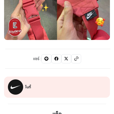
แชร์
:
ไนกี้
แท็ก