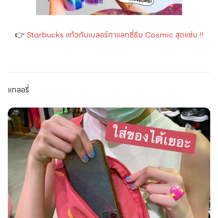
👉
Starbucks แก้วทัมเบลอร์กาแลกซี่ธีม Cosmic สุดแซ่บ !!
แกลอรี่