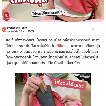
Eventpass Team
เผยแพร่เมื่อ 05 ส.ค. 2565
#อีเว้นท์พาสพาช้อป ใครชอบกระเป๋าสไตล์คาดอกมารวมกันตรง
นี้ด่วน!! เพราะวันนี้จะพาไปรู้จักกับ
Nike
กระเป๋าคาดอกสีแดงตุ่น
ความเท่ความสปอร์ตทะลุภาพออกมาเลย แล้วใบนี้ใส่ของได้เยอะ
ใครพกของออกไปข้างนอกทีนึกว่าย้ายบ้าน คาดอกใบนี้เอาอยู่ สี
ตุ่นละมุน โลโก้สีทองเด่นดังไปอีก ต้องมีใบนี้เลยจ้าา