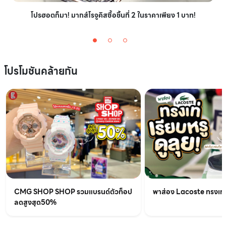
โปรฮอตก็มา! มากส์โรจูคิสซื้อชิ้นที่ 2 ในราคาเพียง 1 บาท!
โปรโมชันคล้ายกัน
CMG SHOP SHOP รวมแบรนด์ตัวท็อป
พาส่อง Lacoste ทรงเท่เร
ลดสูงสุด50%