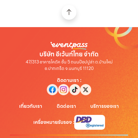
บริษัท อีเว้นท์ไทย จำกัด
47/313 อาคารไคตัค ชั้น 5 ถนนป๊อปปูล่า ต.บ้านใหม่
อ.ปากเกร็ด จ.นนทบุรี 11120
ติดตามเรา
:
เกี่ยวกับเรา
ติดต่อเรา
บริการของเรา
เครื่องหมายรับรอง
: