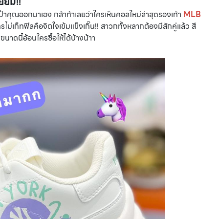
ยี่ยม!!
ป๋าคุณออกมาเอง กล้าท้าเลยว่าใครเห็นคอลใหม่ล่าสุดรองเท้า
MLB
ม่เก็ทฟิลคือจิตใจเข้มแข็งเกิ๊น!! สาวกทั้งหลากต้องมีสักคู่แล้ว สี
ขนาดนี้อ้อนใครซื้อให้ได้บ้างน้าา