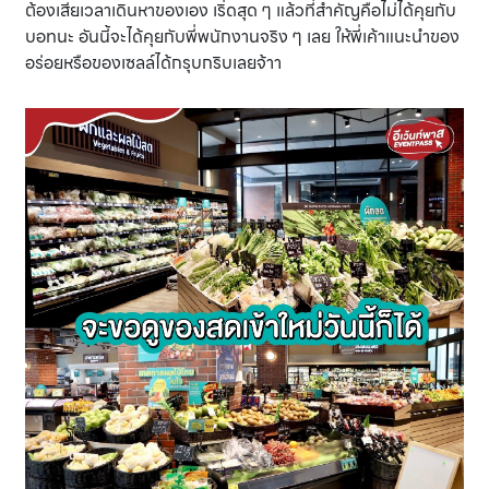
ต้องเสียเวลาเดินหาของเอง เริ่ดสุด ๆ แล้วที่สำคัญคือไม่ได้คุยกับ
บอทนะ อันนี้จะได้คุยกับพี่พนักงานจริง ๆ เลย ให้พี่เค้าแนะนำของ
อร่อยหรือของเซลล์ได้กรุบกริบเลยจ้าา