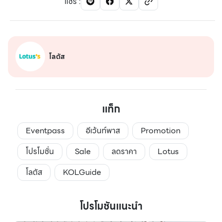
แชร์
:
โลตัส
แท็ก
Eventpass
อีเว้นท์พาส
Promotion
โปรโมชั่น
Sale
ลดราคา
Lotus
โลตัส
KOLGuide
โปรโมชันแนะนำ