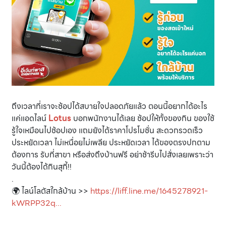
ถึงเวลาที่เราจะช้อปได้สบายใจปลอดภัยแล้ว ตอนนี้อยากได้อะไร
แค่แอดไลน์
Lotus
บอกพนักงานได้เลย ช้อปให้ทั้งของกิน ของใช้
รู้ใจเหมือนไปช้อปเอง แถมยังได้ราคาโปรโมชั่น สะดวกรวดเร็ว
ประหยัดเวลา ไม่เหนื่อยไม่เพลีย ประหยัดเวลา ได้ของตรงปกตาม
ต้องการ รับที่สาขา หรือส่งถึงบ้านฟรี อย่าช้ารีบไปสั่งเลยเพราะว่า
วันนี้ต้องได้กินสุกี้!!
.
🌍 ไลน์โลตัสใกล้บ้าน >>
https://liff.line.me/1645278921-
kWRPP32q
...