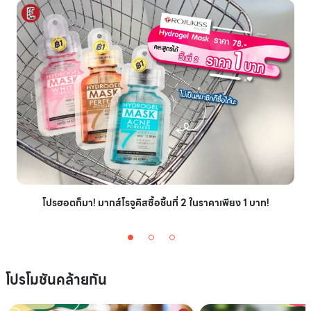
โปรฮอตก็มา! มากส์โรจูคิสซื้อชิ้นที่ 2 ในราคาเพียง 1 บาท!
โปรโมชันคล้ายกัน