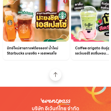
มิกซ์ใหม่สายกาแฟต้องลอง! น้ำใหม่
Coffee arigato จับคู่สุ
Starbucks มะยงชิด + เอสเพรสโซ
รอว์เบอร์รี สดชื่นหอม...
บริษัท อีเว้นท์ไทย จำกัด