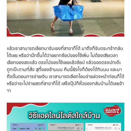
แล้วเราสามารถเลือกมารับเองที่สาขาก็ได้ มาถึงก็รับตระกร้ากลับ
ได้เลย หรือว่านึกขึ้นได้ว่าอยากช้อปของใช้เพิ่ม ไม่ต้องเสียเวลา
เลือกของสดแล้ว ตรงไปของใช้เลยแล้วช้อป แล้วของตรงปกเด๊ะ
ถูกเป๊ะตามที่สั่ง สุกี้ของช้านนน คืนนี้ยังไงก็ต้องได้กินนน และมา
ถึงขั้นตอนการจ่ายเงิน เราสามารถเลือกโอนจ่ายล่วงหน้าก่อนก็ได้
หรือว่าจะไปจ่ายสดที่สาขาก็ได้ เสร็จปุ๊ปก็หิ้วของกลับบ้านได้เลยจ้า
าา