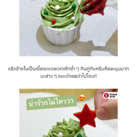
แล้วข้างในเป็นเนื้อเรดเวลเวทเค้กช่ำ ๆ กินคู่กับครีมคือละมุนมาก
นะสาว ๆ แนะนำเลยว่าไปโดน!!