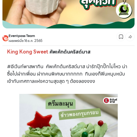
Eventpass Team
เผยแพร่เมื่อ 16 ธ.ค. 2565
King Kong Sweet
คัพเค้กต้นคริสต์มาส
#อีเว้นท์พาสพากิน คัพเค้กต้นคริสต์มาส น่ารักปุ๊กปิ๊กไม่ไหว น่า
ซื้อไปฝากเพื่อน ฝากคนพิเศษมากกกกก กินเองก็ฟินหนุบหนับ
เข้ากับเทศกาลแห่งความสุขสุด ๆ ต้องลองงงง