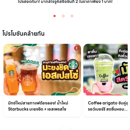
โปรฮอตก็มา! มากส์โรจูคิสซื้อชิ้นที่ 2 ในราคาเพียง 1 บาท!
โปรโมชันคล้ายกัน
มิกซ์ใหม่สายกาแฟต้องลอง! น้ำใหม่
Coffee arigato จับคู่สุ
Starbucks มะยงชิด + เอสเพรสโซ
รอว์เบอร์รี สดชื่นหอม...