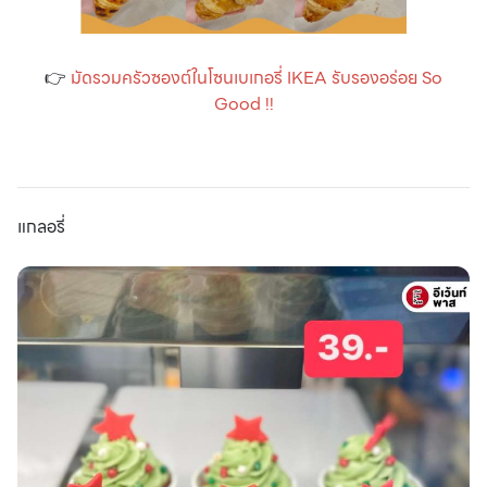
👉
มัดรวมครัวซองต์ในโซนเบเกอรี่ IKEA รับรองอร่อย So
Good !!
แกลอรี่