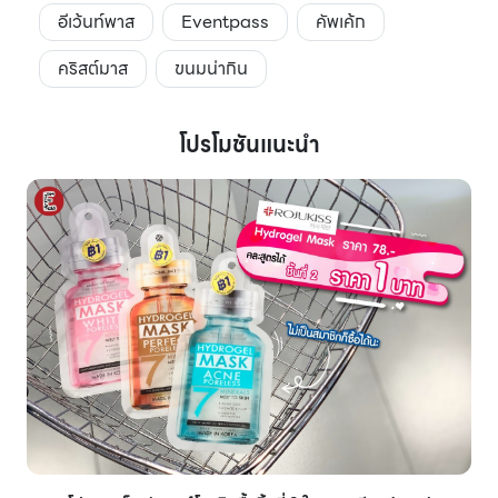
อีเว้นท์พาส
Eventpass
คัพเค้ก
คริสต์มาส
ขนมน่ากิน
โปรโมชันแนะนำ