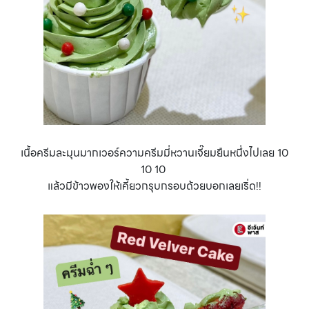
เนื้อครีมละมุนมากเวอร์ความครีมมี่หวานเจี๊ยมยืนหนึ่งไปเลย 10
10 10
แล้วมีข้าวพองให้เคี้ยวกรุบกรอบด้วยบอกเลยเริ่ด!!