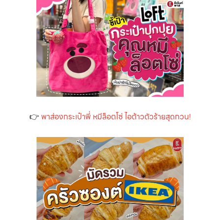
👉
พาส่องกระเป๋าพี่ หมีล็อตโซ่ ไอต้าวตัวร้ายสุดกวน!