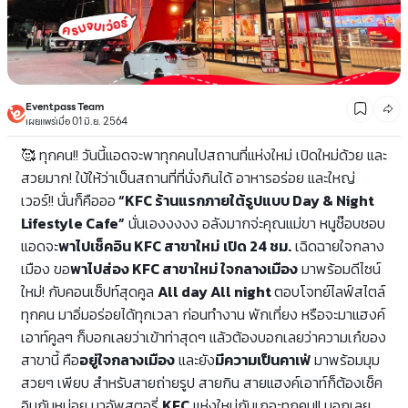
Eventpass Team
เผยแพร่เมื่อ 01 มิ.ย. 2564
🥰 ทุกคน!! วันนี้แอดจะพาทุกคนไปสถานที่แห่งใหม่ เปิดใหม่ด้วย และ
สวยมาก! ใบ้ให้ว่าเป็นสถานที่ที่นั่งกินได้ อาหารอร่อย และใหญ่
เวอร์!! นั่นก็คือออ
“KFC ร้านแรกภายใต้รูปแบบ Day & Night
Lifestyle Cafe”
นั่นเองงงงง อลังมากจ่ะคุณแม่ขา หนูช๊อบชอบ
แอดจะ
พาไปเ
ช็คอิน KFC สาขาใหม่
เปิด 24 ชม.
เฉิดฉายใจกลาง
เมือง ขอ
พาไปส่อง KFC สาขาใหม่ ใจกลางเมือง
มาพร้อมดีไซน์
ใหม่! กับคอนเซ็ปท์สุดคูล
All day All night
ตอบโจทย์ไลฟ์สไตล์
ทุกคน มาอิ่มอร่อยได้ทุกเวลา ก่อนทำงาน พักเที่ยง หรือจะมาแฮงค์
เอาท์คูลๆ ก็บอกเลยว่าเข้าท่าสุดๆ แล้วต้องบอกเลยว่า
ความเก๋ของ
สาขานี้ คือ
อยู่ใจกลางเมือง
และยัง
มีความเป็นคาเฟ่
มาพร้อมมุม
สวยๆ เพียบ สำหรับสายถ่ายรูป สายกิน สายแฮงค์เอาท์ก็ต้องเช็ค
อินกันหน่อย มาอัพสตอรี่
KFC
แห่งใหม่กันเถอะทุกคน!!
บอกเลย