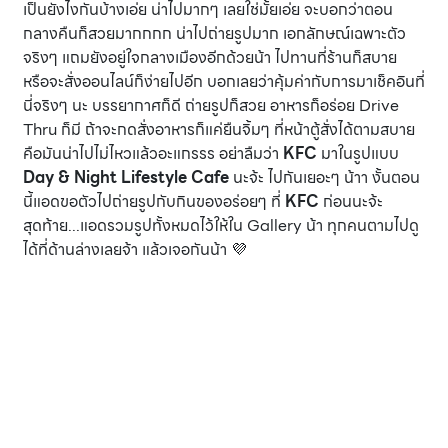
เป็นยังไงกันบ้างเอ่ย น่าไปมากๆ เลยใช่มั้ยเอ่ย จะบอกว่าตอน
กลางคืนก็สวยมากกกก น่าไปถ่ายรูปมาก เอกลักษณ์เฉพาะตัว
จริงๆ แถมยังอยู่ใจกลางเมืองอีกด้วยน้า ไปทานที่ร้านก็สบาย
หรือจะสั่งออนไลน์ก็ง่ายไปอีก บอกเลยว่าคุ้มค่ากับการมาเช็คอินที่
นี่จริงๆ นะ บรรยากาศก็ดี ถ่ายรูปก็สวย อาหารก็อร่อย Drive
Thru ก็มี ถ้าจะกดสั่งอาหารก็แค่ยืนจิ้มๆ ที่หน้าตู้สั่งได้ตามสบาย
คือมันน่าไปไม่ไหวแล้วอะแกรรร อย่าลืมว่า
KFC
มาในรูปแบบ
Day & Night Lifestyle Cafe
นะจ้ะ ไปกันเยอะๆ น้าา งั้นตอน
นี้แอดขอตัวไปถ่ายรูปกับกินของอร่อยๆ ที่
KFC
ก่อนนะจ้ะ
สุดท้าย...แอดรวมรูปทั้งหมดไว้ให้ใน Gallery น้า ทุกคนตามไปดู
ได้ที่ด้านล่างเลยจ้า แล้วเจอกันน้า 💜