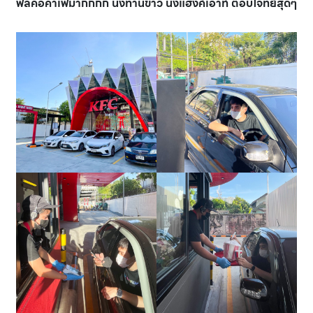
ฟีลคือคาเฟ่มากกกก นั่งทานข้าว นั่งแฮงค์เอาท์ ตอบโจทย์สุดๆ