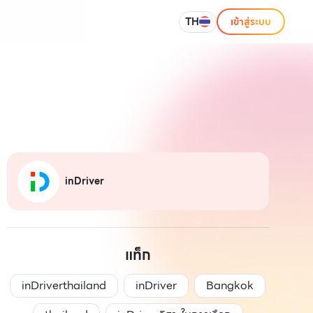
TH
เข้าสู่ระบบ
inDriver
แท็ก
inDriverthailand
inDriver
Bangkok