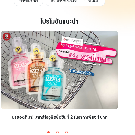
thailand
inDriverอิสระในการเลือก
โปรโมชันแนะนำ
ไอเ
โปรฮอตก็มา! มากส์โรจูคิสซื้อชิ้นที่ 2 ในราคาเพียง 1 บาท!