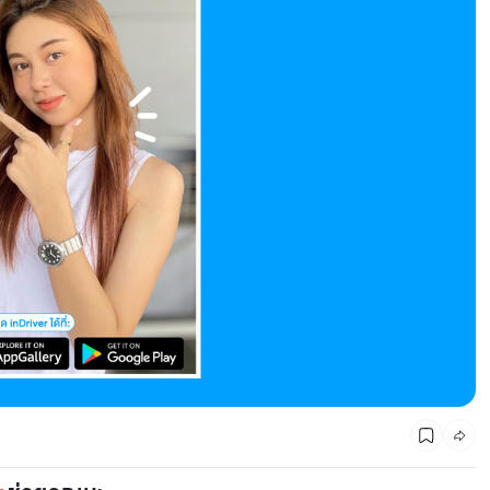
CMG SHOP SHOP รวมแบรนด์ตัวท็อป ลดสูงสุด50%