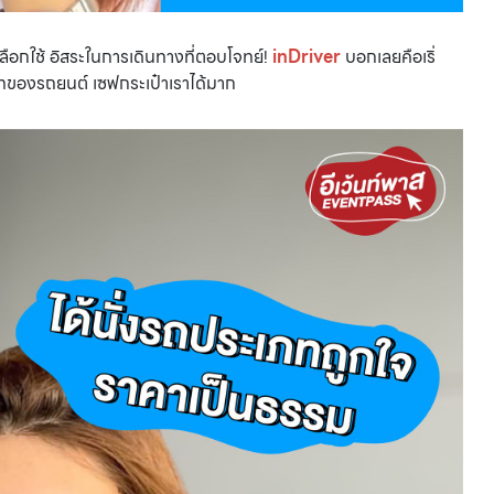
เลือกใช้ อิสระในการเดินทางที่ตอบโจทย์!
inDriver
บอกเลยคือเริ่
ของรถยนต์ เซฟกระเป๋าเราได้มาก