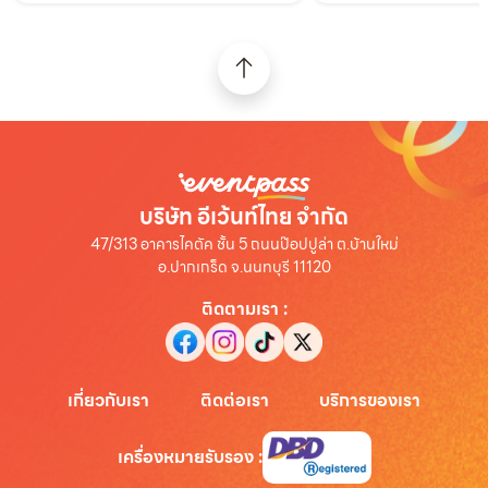
บริษัท อีเว้นท์ไทย จำกัด
47/313 อาคารไคตัค ชั้น 5 ถนนป๊อปปูล่า ต.บ้านใหม่
อ.ปากเกร็ด จ.นนทบุรี 11120
ติดตามเรา
:
เกี่ยวกับเรา
ติดต่อเรา
บริการของเรา
เครื่องหมายรับรอง
: