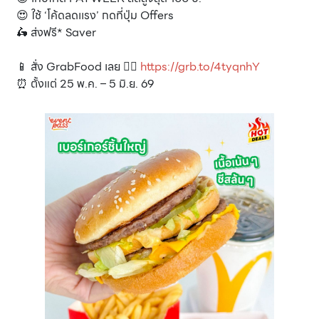
😍 ใช้ ‘โค้ดลดเเรง’ กดที่ปุ่ม Offers
🛵 ส่งฟรี* Saver
📱 สั่ง GrabFood เลย 👉🏻
https://grb.to/4tyqnhY
⏰ ตั้งแต่ 25 พ.ค. – 5 มิ.ย. 69