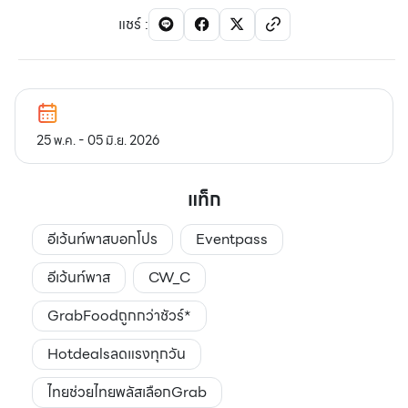
แชร์
:
25 พ.ค. - 05 มิ.ย. 2026
แท็ก
อีเว้นท์พาสบอกโปร
Eventpass
อีเว้นท์พาส
CW_C
GrabFoodถูกกว่าชัวร์*
Hotdealsลดแรงทุกวัน
ไทยช่วยไทยพลัสเลือกGrab