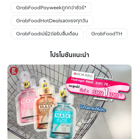
GrabFoodPayweekถูกกว่าชัวร์*
GrabFoodHotDealsลดแรงทุกวัน
GrabFoodเปย์2ต่อรับสิ้นเดือน
GrabFoodTH
โปรโมชันแนะนำ