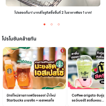
โปรฮอตก็มา! มากส์โรจูคิสซื้อชิ้นที่ 2 ในราคาเพียง 1 บาท!
โปรโมชันคล้ายกัน
มิกซ์ใหม่สายกาแฟต้องลอง! น้ำใหม่
Coffee arigato จับคู่สุ
Starbucks มะยงชิด + เอสเพรสโซ
รอว์เบอร์รี สดชื่นหอม...