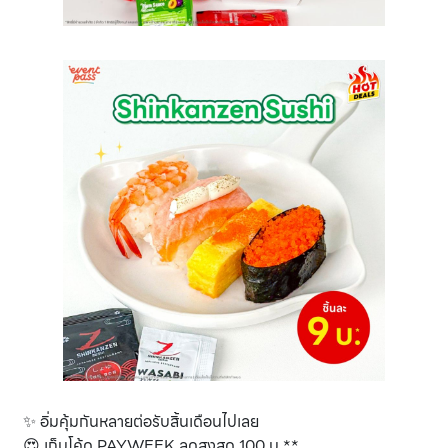
✨ อิ่มคุ้มกันหลายต่อรับสิ้นเดือนไปเลย
😍 เก็บโค้ด PAYWEEK ลดสูงสุด 100 บ.**