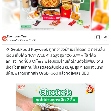
Eventpass Team
เผยแพร่เมื่อ 25 พ.ค. 2569
💚 GrabFood Payweek ถูกกว่าชัวร์* เปย์โค้ดลด 2 ต่อรับสิ้น
เดือน เก็บโค้ด ‘PAYWEEK’ ลดสูงสุด 100 บ.** + ใช้ ‘โค้ด
ลดเเรง’ กดที่ปุ่ม Offers พร้อมรวมร้านเด็ดร้านดังไว้เพียบ งาน
นี้เอาใจสายอีทกันไปเลยตลอดสิ้นเดือน อิ่มคุ้มสุด ๆ ลดเเรงขนาด
นี้ห้ามพลาดมากกเข้า GrabFood แล้วกดสั่งเลย 👉🏻📱