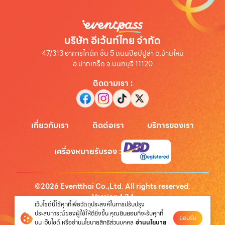
บริษัท อีเว้นท์ไทย จำกัด
47/313 อาคารไคตัค ชั้น 5 ถนนป๊อปปูล่า ต.บ้านใหม่
อ.ปากเกร็ด จ.นนทบุรี 11120
ติดตามเรา
:
เกี่ยวกับเรา
ติดต่อเรา
บริการของเรา
เครื่องหมายรับรอง
:
©
2026
Eventthai Co.,Ltd. All rights reserved.
Version
1.3.1
เว็บไซต์นี้ใช้คุกกี้เพื่อวัตถุประสงค์ในการปรับปรุง
นโยบายความเป็นส่วนตัว
ประสบการณ์ของผู้ใช้ให้ดียิ่งขึ้น คุณยินยอมที่จะรับคุกกี้
ยอมรับ
บน เว็บไซต์ หรืออ่านนโยบายสิทธิส่วนบุคคล
อ่านนโยบาย