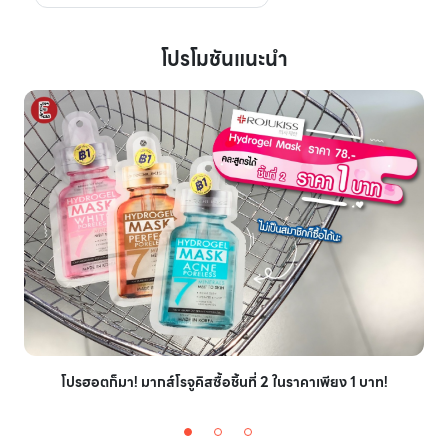
โปรโมชันแนะนำ
โปรฮอตก็มา! มากส์โรจูคิสซื้อชิ้นที่ 2 ในราคาเพียง 1 บาท!