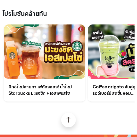
โปรโมชันคล้ายกัน
มิกซ์ใหม่สายกาแฟต้องลอง! น้ำใหม่
Coffee arigato จับคู่สุ
Starbucks มะยงชิด + เอสเพรสโซ
รอว์เบอร์รี สดชื่นหอม...