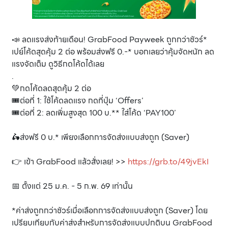
📣 ลดแรงส่งท้ายเดือน! GrabFood Payweek ถูกกว่าชัวร์*
เปย์โค้ดสุดคุ้ม 2 ต่อ พร้อมส่งฟรี 0.-* บอกเลยว่าคุ้มจัดหนัก ลด
แรงจัดเต็ม ดูวิธีกดโค้ดได้เลย
.
💚กดโค้ดลดสุดคุ้ม 2 ต่อ
🎟️ต่อที่ 1: ใช้โค้ดลดแรง กดที่ปุ่ม ‘Offers’
🎟️ต่อที่ 2: ลดเพิ่มสูงสุด 100 บ.** ใส่โค้ด ‘PAY100’
🛵ส่งฟรี 0 บ.* เพียงเลือกการจัดส่งแบบส่งถูก (Saver)
👉 เข้า GrabFood แล้วสั่งเลย! >>
https://grb.to/49jvEkI
📅 ตั้งแต่ 25 ม.ค. - 5 ก.พ. 69 เท่านั้น
*ค่าส่งถูกกว่าชัวร์เมื่อเลือกการจัดส่งแบบส่งถูก (Saver) โดย
เปรียบเทียบกับค่าส่งสำหรับการจัดส่งแบบปกติบน GrabFood