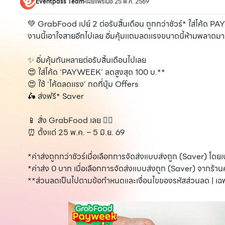
Eventpass Team
เผยแพร่เมื่อ 25 พ.ค. 2569
💚 GrabFood เปย์ 2 ต่อรับสิ้นเดือน ถูกกว่าชัวร์* ใส่โค้ด PA
งานนี้เอาใจสายอีทไปเลย อิ่มคุ้มเเถมลดเเรงขนาดนี้ห้ามพลาด
✨ อิ่มคุ้มกันหลายต่อรับสิ้นเดือนไปเลย
😍 ใส่โค้ด ‘PAYWEEK’ ลดสูงสุด 100 บ.**
😍 ใช้ ‘โค้ดลดเเรง’ กดที่ปุ่ม Offers
🛵 ส่งฟรี* Saver
📱 สั่ง GrabFood เลย 👉🏻
⏰ ตั้งแต่ 25 พ.ค. – 5 มิ.ย. 69
*ค่าส่งถูกกว่าชัวร์เมื่อเลือกการจัดส่งแบบส่งถูก (Saver) 
*ค่าส่ง 0 บาท เมื่อเลือกการจัดส่งแบบส่งถูก (Saver) จากร้านค
**ส่วนลดเป็นไปตามข้อกำหนดและเงื่อนไขของรหัสส่วนลด | เฉพา