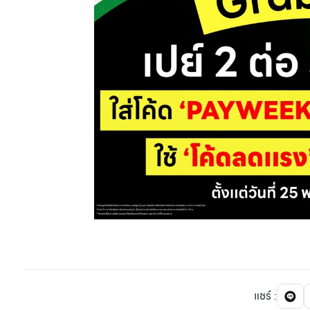
แชร์
: