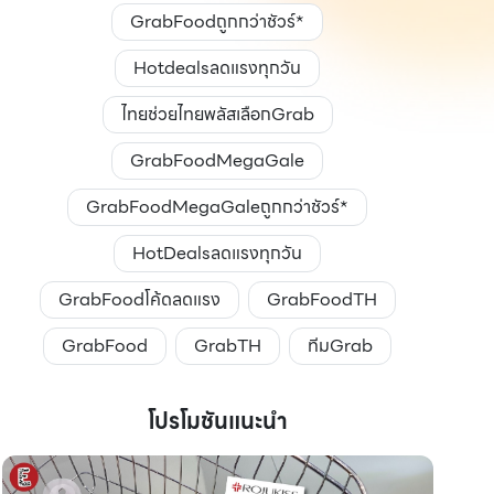
GrabFoodถูกกว่าชัวร์*
Hotdealsลดแรงทุกวัน
ไทยช่วยไทยพลัสเลือกGrab
GrabFoodMegaGale
GrabFoodMegaGaleถูกกว่าชัวร์*
HotDealsลดแรงทุกวัน
GrabFoodโค้ดลดแรง
GrabFoodTH
GrabFood
GrabTH
ทีมGrab
โปรโมชันแนะนำ