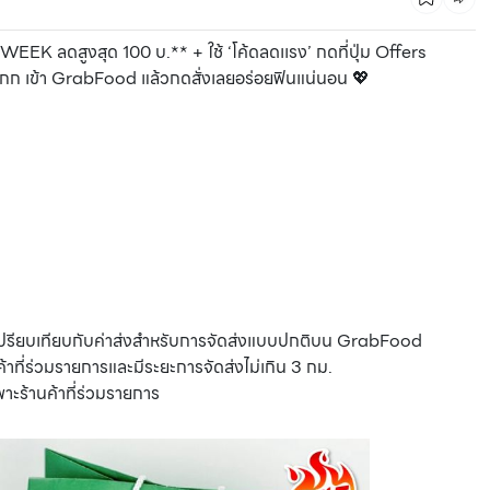
YWEEK ลดสูงสุด 100 บ.** + ใช้ ‘โค้ดลดเเรง’ กดที่ปุ่ม Offers
มากก เข้า GrabFood แล้วกดสั่งเลยอร่อยฟินแน่นอน 💖
CMG SHOP SHOP รวมแบรนด์ตัวท็อป ลดสูงสุด50%
โดยเปรียบเทียบกับค่าส่งสำหรับการจัดส่งแบบปกติบน GrabFood
้าที่ร่วมรายการและมีระยะการจัดส่งไม่เกิน 3 กม.
ะร้านค้าที่ร่วมรายการ