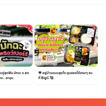
💚 อยู่บ้านแบบสุขใจ ตุนของได้ครบๆ จบ
คู่สุดฟิน มัทฉะ x สต
ที่ BigC 🥰
อม...ละมุน