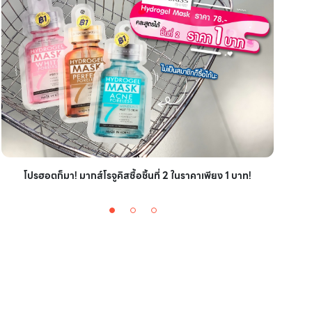
ไอเ
โปรฮอตก็มา! มากส์โรจูคิสซื้อชิ้นที่ 2 ในราคาเพียง 1 บาท!