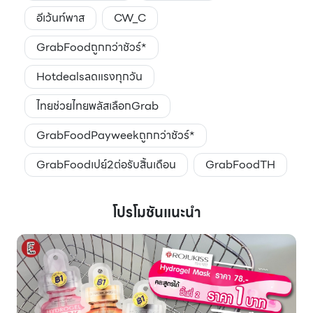
อีเว้นท์พาส
CW_C
GrabFoodถูกกว่าชัวร์*
Hotdealsลดแรงทุกวัน
ไทยช่วยไทยพลัสเลือกGrab
GrabFoodPayweekถูกกว่าชัวร์*
GrabFoodเปย์2ต่อรับสิ้นเดือน
GrabFoodTH
โปรโมชันแนะนำ