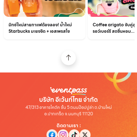
มิกซ์ใหม่สายกาแฟต้องลอง! น้ำใหม่
Coffee arigato จับคู่สุ
Starbucks มะยงชิด + เอสเพรสโซ
รอว์เบอร์รี สดชื่นหอม...
บริษัท อีเว้นท์ไทย จำกัด
47/313 อาคารไคตัค ชั้น 5 ถนนป๊อปปูล่า ต.บ้านใหม่
อ.ปากเกร็ด จ.นนทบุรี 11120
ติดตามเรา
: