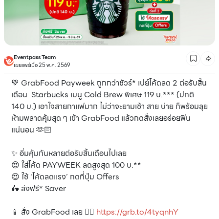
Eventpass Team
เผยแพร่เมื่อ 25 พ.ค. 2569
💚 GrabFood Payweek ถูกกว่าชัวร์* เปย์โค้ดลด 2 ต่อรับสิ้น
เดือน Starbucks เมนู Cold Brew พิเศษ 119 บ.*** (ปกติ
140 บ.) เอาใจสายกาเเฟมาก ไม่ว่าจะยามเช้า สาย บ่าย ก็พร้อมลุย
ห้ามพลาดคุ้มสุด ๆ เข้า GrabFood แล้วกดสั่งเลยอร่อยฟิน
แน่นอน 🫶🏻
✨ อิ่มคุ้มกันหลายต่อรับสิ้นเดือนไปเลย
😍 ใส่โค้ด PAYWEEK ลดสูงสุด 100 บ.**
😍 ใช้ ‘โค้ดลดเเรง’ กดที่ปุ่ม Offers
🛵 ส่งฟรี* Saver
📱 สั่ง GrabFood เลย 👉🏻
https://grb.to/4tyqnhY