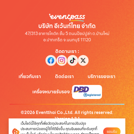
บริษัท อีเว้นท์ไทย จำกัด
47/313 อาคารไคตัค ชั้น 5 ถนนป๊อปปูล่า ต.บ้านใหม่
อ.ปากเกร็ด จ.นนทบุรี 11120
ติดตามเรา
:
เกี่ยวกับเรา
ติดต่อเรา
บริการของเรา
เครื่องหมายรับรอง
:
©
2026
Eventthai Co.,Ltd. All rights reserved.
Version
1.3.1
เว็บไซต์นี้ใช้คุกกี้เพื่อวัตถุประสงค์ในการปรับปรุง
นโยบายความเป็นส่วนตัว
ประสบการณ์ของผู้ใช้ให้ดียิ่งขึ้น คุณยินยอมที่จะรับคุกกี้
ยอมรับ