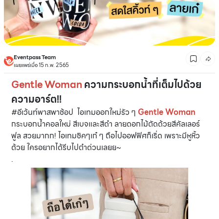
Eventpass Team
เผยแพร่เมื่อ 15 ก.พ. 2565
Gentle Woman
ความกระบอกน้ำที่เต็มไปด้วย
ความอาร์ต!!
#อีเว้นท์พาสพาช้อป ไอเทมออกใหม่รัว ๆ
Gentle Woman
กระบอกน้ำคอลใหม่ สีเบจและสีดำ ลายดอกไม้ตัดด้วยสีคัลเลอร์
ฟูล สวยมากก! ไอเทมชิคๆเก๋ ๆ ถือไปออฟฟิศก็เริ่ด เพราะมีหูหิ้ว
ด้วย ใครอยากได้รีบไปตำด่วนเลยย~
.