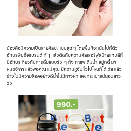
น้องคือมีความเป็นลายศิลปะแบบสุด ๆ โดยพื้นก็จะเน้นไปที่ตัว
อักษรพิมชื่อแบรนด์เก๋ ๆ แล้วตัดกับความคัลเลอร์ฟูลป้ายแทบสีที่
มีอักษรเกี่ยวกับการดื่มแบบรัว ๆ ทั้ง กาแฟ ดื่มน้ำ สมู้ทตี้ มา
หมดจ้าาา แล้วพ่อคุณ แม่คุณ มีความหูจับหิ้วไปไหนก็ได้เว้ย แล้ว
ข้างในมีความล็อคอย่างดีน้ำไม่มีทางหกเลอะกระเป๋าแน่นอนสาว
วว