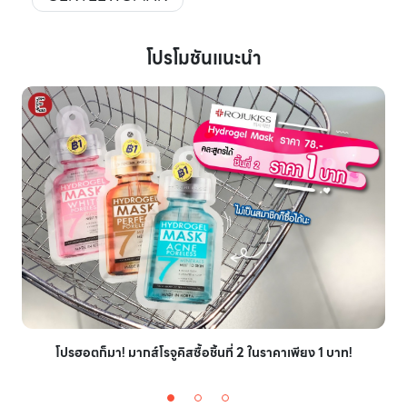
โปรโมชันแนะนำ
โปรฮอตก็มา! มากส์โรจูคิสซื้อชิ้นที่ 2 ในราคาเพียง 1 บาท!