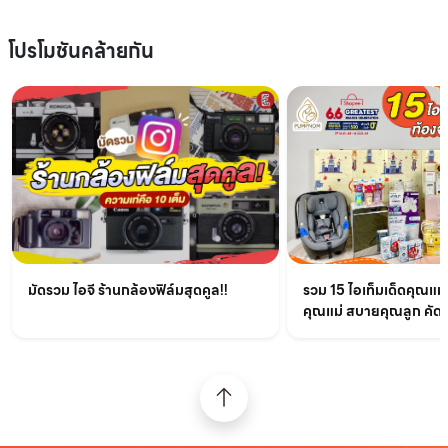
โปรโมชันคล้ายกัน
มัดรวม ไอจี ร้านกล้องฟิล์มสุดคูล!!
รวม 15 ไอเท็มเด็ดคุณแม
คุณแม่ สบายคุณลูก คัด