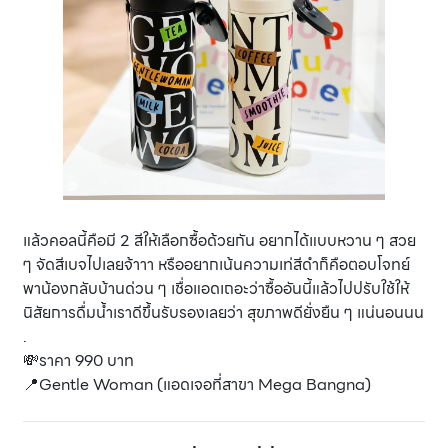
แล้วคอลนี้คือมี 2 สีให้เลือกซื้อด้วยกัน อยากได้แบบหวาน ๆ สวย
ๆ จัดสีเบจไปเลยจ้าาา หรืออยากเน้นความเท่สีดำก็คือตอบโจทย์
พาน้องกลับบ้านด่วน ๆ เชื่อแอดเถอะว่าซื้ออันนี้แล้วไปปรับใช้ให้
นิสัยการดื่มน้ำเราดีขึ้นรับรองเลยว่า สุขภาพดียั่งยืน ๆ แน่นอนนน
.
💸ราคา 990 บาท
📍Gentle Woman (แอดเจอที่สาขา Mega Bangna)