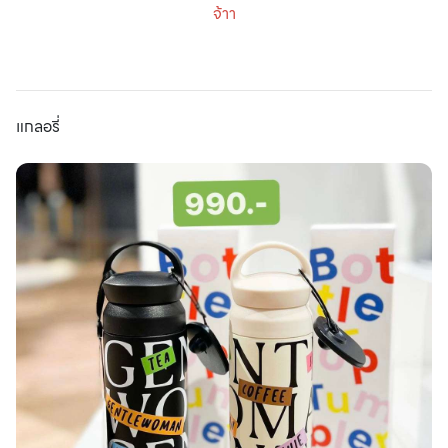
จ้าา
แกลอรี่