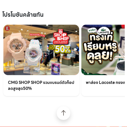
โปรโมชันคล้ายกัน
CMG SHOP SHOP รวมแบรนด์ตัวท็อป
พาส่อง Lacoste ทรงเท่เร
ลดสูงสุด50%