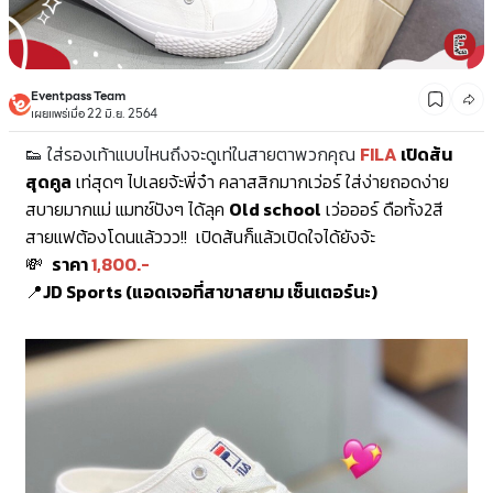
Eventpass Team
เผยแพร่เมื่อ 22 มิ.ย. 2564
👟 ใส่รองเท้าแบบไหนถึงจะดูเท่ในสายตาพวกคุณ
FILA
เปิดส้น
สุดคูล
เท่สุดๆ ไปเลยจ้ะพี่จ๋า คลาสสิกมากเว่อร์ ใส่ง่ายถอดง่าย
สบายมากแม่ แมทช์ปังๆ ได้ลุค
Old school
เว่อออร์ ดือทั้ง2สี
สายแฟต้องโดนแล้ววว!!
เปิดส้นก็แล้วเปิดใจได้ยังจ้ะ
💸
ราคา
1,800.-
📍
JD Sports (แอดเจอที่สาขาสยาม เซ็นเตอร์นะ)