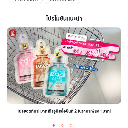
โปรโมชันแนะนำ
โปรฮอตก็มา! มากส์โรจูคิสซื้อชิ้นที่ 2 ในราคาเพียง 1 บาท!