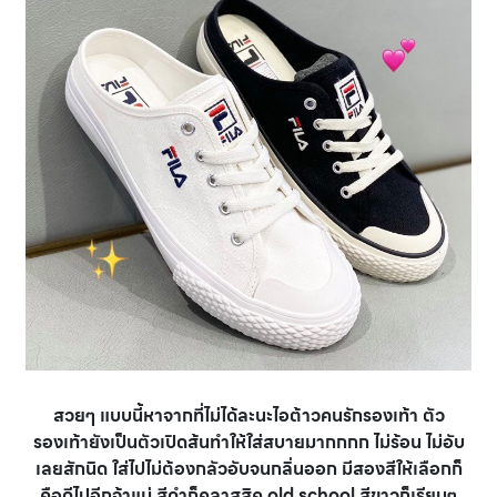
สวยๆ แบบนี้หาจากที่ไม่ได้ละนะไอต้าวคนรักรองเท้า ตัว
รองเท้ายังเป็นตัวเปิดส้นทำให้ใส่สบายมากกกก ไม่ร้อน ไม่อับ
เลยสักนิด ใส่ไปไม่ต้องกลัวอับจนกลิ่นออก มีสองสีให้เลือกก็
คือดีไปอีกจ้าแม่ สีดำก็คลาสสิค old school สีขาวก็เรียบๆ