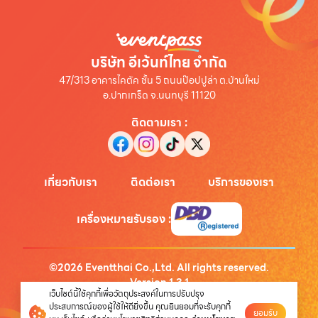
บริษัท อีเว้นท์ไทย จำกัด
47/313 อาคารไคตัค ชั้น 5 ถนนป๊อปปูล่า ต.บ้านใหม่
อ.ปากเกร็ด จ.นนทบุรี 11120
ติดตามเรา
:
เกี่ยวกับเรา
ติดต่อเรา
บริการของเรา
เครื่องหมายรับรอง
:
©
2026
Eventthai Co.,Ltd. All rights reserved.
Version
1.3.1
เว็บไซต์นี้ใช้คุกกี้เพื่อวัตถุประสงค์ในการปรับปรุง
นโยบายความเป็นส่วนตัว
ประสบการณ์ของผู้ใช้ให้ดียิ่งขึ้น คุณยินยอมที่จะรับคุกกี้
ยอมรับ