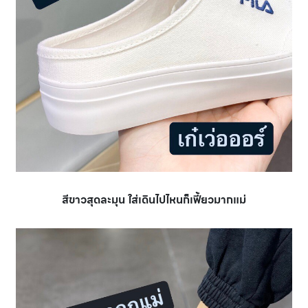
สีขาวสุดละมุน ใส่เดินไปไหนก็เฟี้ยวมากแม่