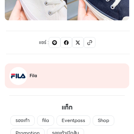
แชร์
:
Fila
แท็ก
รองเท้า
fila
Eventpass
Shop
Promotion
รองเท้าเปิดส้น