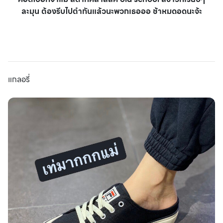
ละมุน ต้องรีบไปตำกันแล้วนะพวกเธอออ ช้าหมดอดนะจ้ะ
แกลอรี่