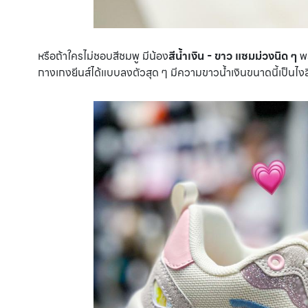
หรือถ้าใครไม่ชอบสีชมพู มีน้อง
สีน้ำเงิน - ขาว
แซมม่วงนิด ๆ
พร
กางเกงยีนส์ได้แบบลงตัวสุด ๆ มีความขาวน้ำเงินขนาดนี้เป็นไงส