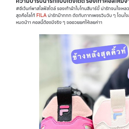
ความบาร์บี้น่ารักแบบเด้งโดด รองเท้าคอลใหม่
#อีเว้นท์พาสไลฟ์สไตล์ รองเท้าผ้าใบโทนสีบาร์บี้ น่ารักจนใจเหลวเ
สุดคือโลโก้
FILA
น่ารักม๊ากกก ตัดกับกากเพชรวิบวับ ๆ โดนใจ
หมดน้าา คอลนี้ต้องมีจริง ๆ ขออวยยศให้เลยค่าา