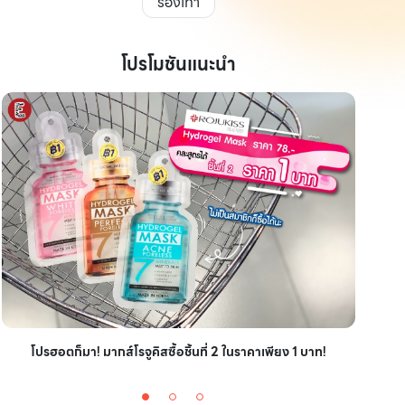
รองเท้า
โปรโมชันแนะนำ
ไอเ
โปรฮอตก็มา! มากส์โรจูคิสซื้อชิ้นที่ 2 ในราคาเพียง 1 บาท!