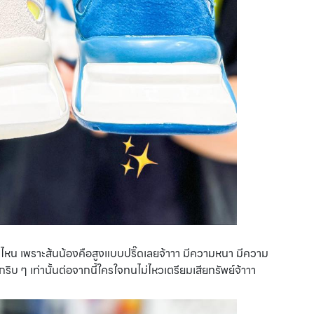
าดไหน เพราะส้นน้องคือสูงแบบปริ๊ดเลยจ้าาา มีความหนา มีความ
ริบ ๆ เท่านั้นต่อจากนี้ใครใจทนไม่ไหวเตรียมเสียทรัพย์จ้าาา