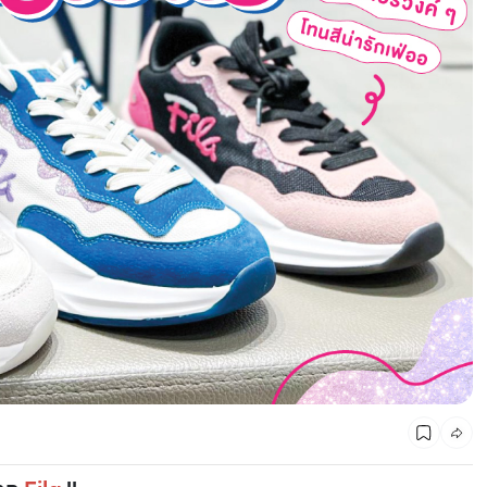
CMG SHOP SHOP รวมแบรนด์ตัวท็อป ลดสูงสุด50%