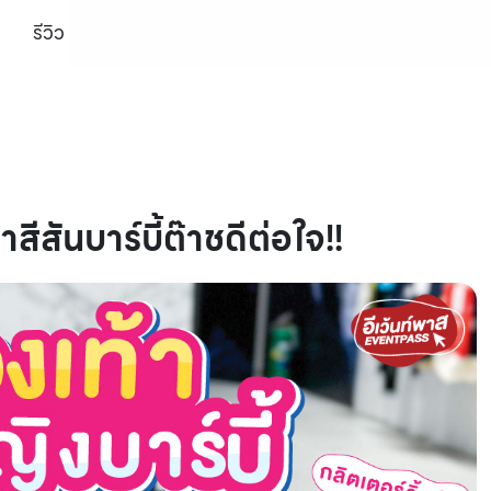
รีวิว
ีสันบาร์บี้ต๊าชดีต่อใจ!!