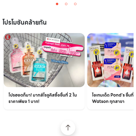
โปรโมชันคล้ายกัน
ไอเทมเด็ด Pond’s ชิ้นที่ส
โปรฮอตก็มา! มากส์โรจูคิสซื้อชิ้นที่ 2 ใน
Watson ทุกสาขา
ราคาเพียง 1 บาท!