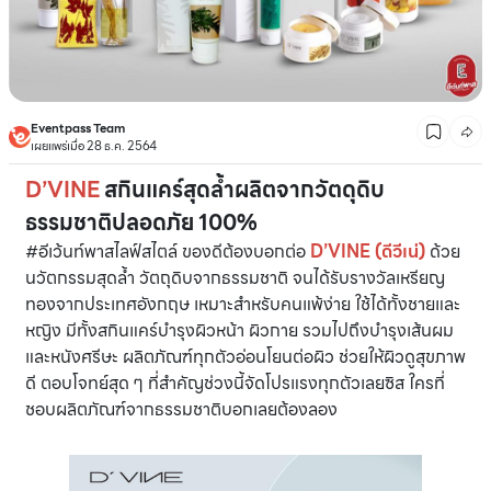
Eventpass Team
เผยแพร่เมื่อ 28 ธ.ค. 2564
D’VINE
สกินแคร์สุดล้ำผลิตจากวัตดุดิบ
ธรรมชาติปลอดภัย 100%
#อีเว้นท์พาสไลฟ์สไตล์ ของดีต้องบอกต่อ
D’VINE (ดีวีเน่)
ด้วย
นวัตกรรมสุดล้ำ วัตถุดิบจากธรรมชาติ จนได้รับรางวัลเหรียญ
ทองจากประเทศอังกฤษ เหมาะสำหรับคนแพ้ง่าย ใช้ได้ทั้งชายและ
หญิง มีทั้งสกินแคร์บำรุงผิวหน้า ผิวกาย รวมไปถึงบำรุงเส้นผม
และหนังศรีษะ ผลิตภัณฑ์ทุกตัวอ่อนโยนต่อผิว ช่วยให้ผิวดูสุขภาพ
ดี ตอบโจทย์สุด ๆ ที่สำคัญช่วงนี้จัดโปรแรงทุกตัวเลยซิส ใครที่
ชอบผลิตภัณฑ์จากธรรมชาติบอกเลยต้องลอง