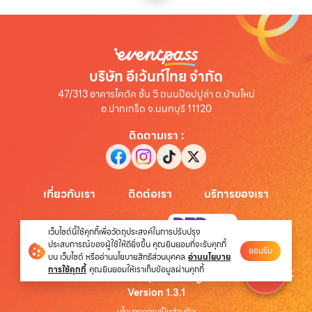
บริษัท อีเว้นท์ไทย จำกัด
47/313 อาคารไคตัค ชั้น 5 ถนนป๊อปปูล่า ต.บ้านใหม่
อ.ปากเกร็ด จ.นนทบุรี 11120
ติดตามเรา
:
เกี่ยวกับเรา
ติดต่อเรา
บริการของเรา
เครื่องหมายรับรอง
:
เว็บไซต์นี้ใช้คุกกี้เพื่อวัตถุประสงค์ในการปรับปรุง
ประสบการณ์ของผู้ใช้ให้ดียิ่งขึ้น คุณยินยอมที่จะรับคุกกี้
ยอมรับ
บน เว็บไซต์ หรืออ่านนโยบายสิทธิส่วนบุคคล
อ่านนโยบาย
การใช้คุกกี้
คุณยินยอมให้เราเก็บข้อมูลผ่านคุกกี้
©
2026
Eventthai Co.,Ltd. All rights reserved.
Version
1.3.1
นโยบายความเป็นส่วนตัว