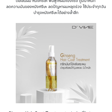
ต่อเส้นผม หนังศรีษะ ฟื้นฟูให้ผมแข็งแรง ดูมีน้ำหนัก
ลดความมันของหนังศรีษะ ลดปัญหาผมหลุดร่วง ใช้ประจำทุกวัน
บำรุงหนังศรีษะได้อย่างล้ำลึก