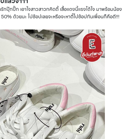
อปแล้วจ้าาา
ารักปุ๊กปิ๊ก เอาใจสาวสาวกคิตตี้ เสื้อแดงนี้แรงได้ใจ มาพร้อมน้อง
ลด 50% ด้วยนะ ไปช้อปเลยจะหรือจะหาตี้ไปช้อปกันเพื่อนก็คือดี!!!