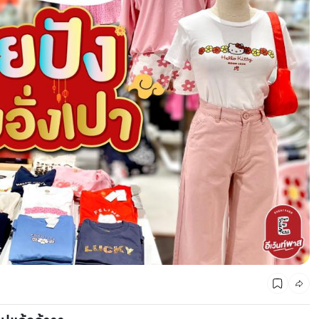
CMG SHOP SHOP รวมแบรนด์ตัวท็อป ลดสูงสุด50%