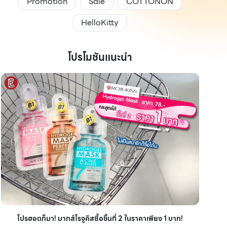
Promotion
Sale
COTTONON
HelloKitty
โปรโมชันแนะนำ
ไอเ
โปรฮอตก็มา! มากส์โรจูคิสซื้อชิ้นที่ 2 ในราคาเพียง 1 บาท!