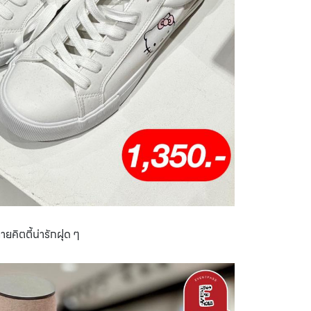
ายคิตตี้น่ารักฝุด ๆ