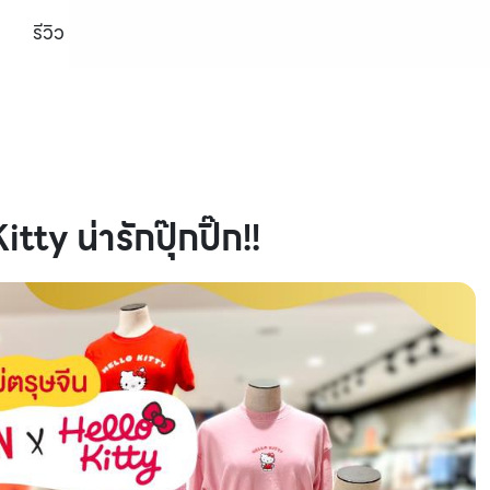
รีวิว
 น่ารักปุ๊กปิ๊ก!!