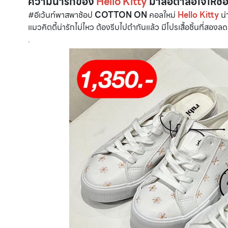
ความน่ารักของ
Hello Kitty
มาล่อตาล่อใจให้ช้
#อีเว้นท์พาสพาช้อป
COTTON ON
คอลใหม่
Hello Kitty
น่
แมวคิตตี้น่ารักไม่ไหว ต้องรีบไปตำกันแล้ว มีโปรเสื้อชิ้นที่สอง
.