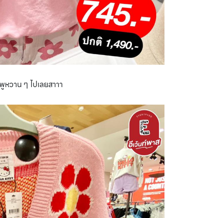
มพูหวาน ๆ ไปเลยสาาา