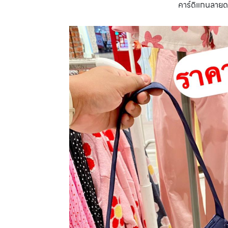
คาร์ดิแกนลาย