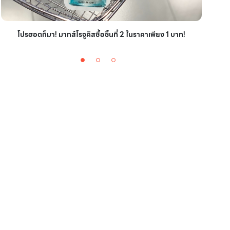
ไอเ
โปรฮอตก็มา! มากส์โรจูคิสซื้อชิ้นที่ 2 ในราคาเพียง 1 บาท!