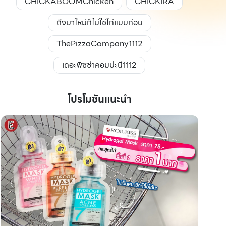
CHICKABOOMChicken
CHICKIRA
ถึงมาใหม่ก็ไม่ใช่ไก่แบบก่อน
ThePizzaCompany1112
เดอะพิซซ่าคอมปะนี1112
โปรโมชันแนะนำ