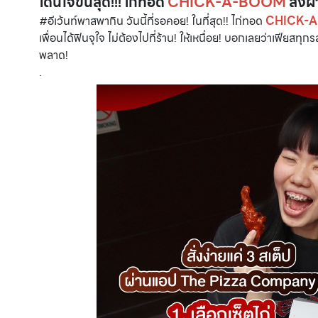
โดนใจขั้นสุด!!! ไก่ทอด
CHICK-A-BOOM
สั่งผ
#อีเว้นท์พาสพากิน วันนี้ที่รอคอย! ในที่สุด!! ไก่ทอด
CHICK-
เพื่อนได้ฟินจุใจ ไม่ต้องไปที่ร้าน! ให้เหนื่อย! บอกเลยว่าเฟียสทุ
พลาด!
.