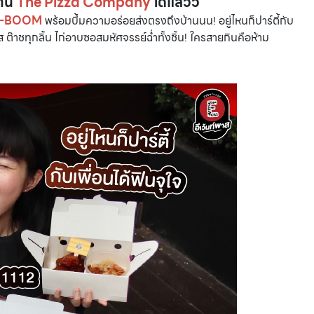
่าน
The Pizza Company
ได้แล้วว
A-BOOM
พร้อมบึ้มความอร่อยส่งตรงถึงบ้านนน! อยู่ไหนก็ปาร์ตี้กับ
กรส ต๊าชทุกลิ้น ไก่อาบซอสมหัศจรรย์ฉ่ำทั้งชิ้น! ใครสายกินคือห้าม
CMG SHOP SHOP รวมแบรนด์ตัวท็อป ลดสูงสุด50%