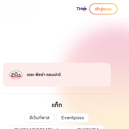
TH
เข้าสู่ระบบ
เดอะ พิซซ่า คอมปะนี
แท็ก
อีเว้นท์พาส
Eventpass