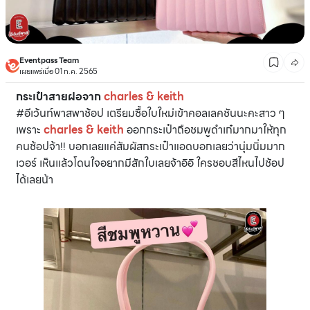
Eventpass Team
เผยแพร่เมื่อ 01 ก.ค. 2565
กระเป๋าสายฝอจาก
charles & keith
#อีเว้นท์พาสพาช้อป เตรียมซื้อใบใหม่เข้าคอลเลคชันนะคะสาว ๆ
เพราะ
charles & keith
ออกกระเป๋าถือชมพูดำเก๋มากมาให้ทุก
คนช้อปจ้า!! บอกเลยแค่สัมผัสกระเป๋าแอดบอกเลยว่านุ่มนิ่มมาก
เวอร์ เห็นแล้วโดนใจอยากมีสักใบเลยจ้าอิอิ ใครชอบสีไหนไปช้อป
ได้เลยน้า