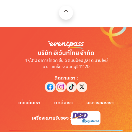
บริษัท อีเว้นท์ไทย จำกัด
47/313 อาคารไคตัค ชั้น 5 ถนนป๊อปปูล่า ต.บ้านใหม่
อ.ปากเกร็ด จ.นนทบุรี 11120
ติดตามเรา
:
เกี่ยวกับเรา
ติดต่อเรา
บริการของเรา
เครื่องหมายรับรอง
: