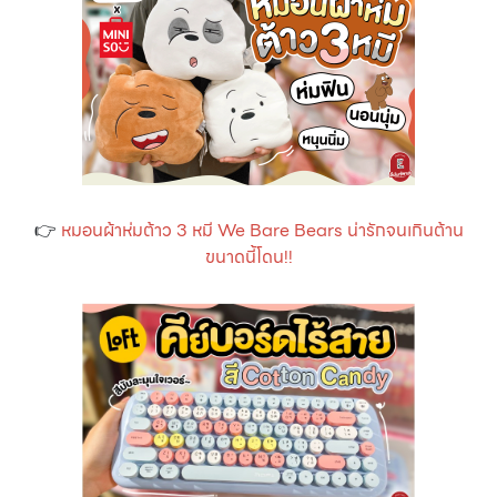
👉
หมอนผ้าห่มต้าว 3 หมี We Bare Bears น่ารักจนเกินต้าน
ขนาดนี้โดน!!