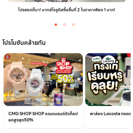
โปรฮอตก็มา! มากส์โรจูคิสซื้อชิ้นที่ 2 ในราคาเพียง 1 บาท!
โปรโมชันคล้ายกัน
CMG SHOP SHOP รวมแบรนด์ตัวท็อป
พาส่อง Lacoste ทรงเท่เร
ลดสูงสุด50%