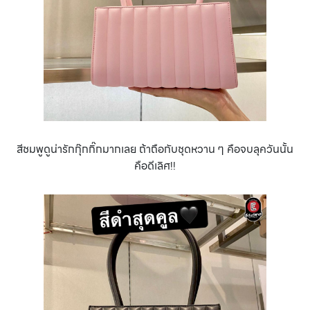
สีชมพูดูน่ารักกุ๊กกิ๊กมากเลย ถ้าถือกับชุดหวาน ๆ คือจบลุควันนั้น
คือดีเลิศ!!