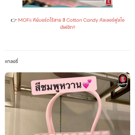
👉
MOFii คีย์บอร์ดไร้สาย สี Cotton Candy คัลเลอร์ฟูลไอ
เลิฟอิท!!
แกลอรี่