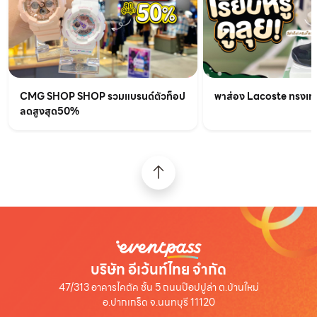
CMG SHOP SHOP รวมแบรนด์ตัวท็อป
พาส่อง Lacoste ทรงเท่เร
ลดสูงสุด50%
บริษัท อีเว้นท์ไทย จำกัด
47/313 อาคารไคตัค ชั้น 5 ถนนป๊อปปูล่า ต.บ้านใหม่
อ.ปากเกร็ด จ.นนทบุรี 11120