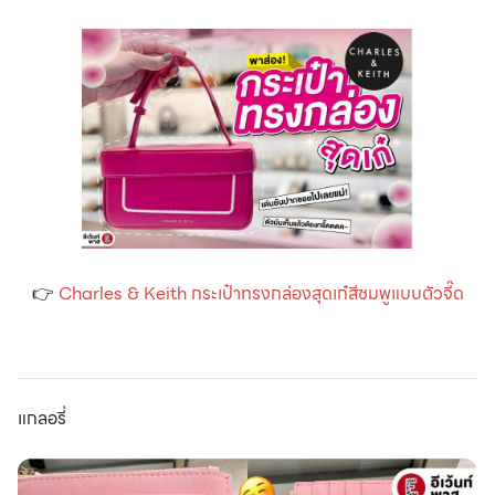
👉
Charles & Keith กระเป๋าทรงกล่องสุดเก๋สีชมพูแบบตัวจี๊ด
แกลอรี่