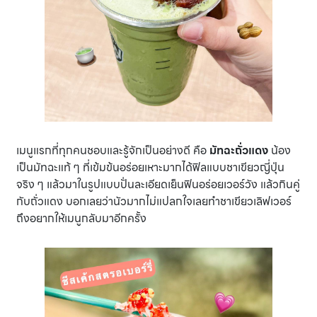
เมนูแรกที่ทุกคนชอบและรู้จักเป็นอย่างดี คือ
มัทฉะถั่วแดง
น้อง
เป็นมัทฉะแท้ ๆ ที่เข้มข้นอร่อยเหาะมากได้ฟิลแบบชาเขียวญี่ปุ่น
จริง ๆ แล้วมาในรูปแบบปั่นละเอียดเย็นฟินอร่อยเวอร์วัง แล้วกินคู่
กับถั่วแดง บอกเลยว่านัวมากไม่แปลกใจเลยทำชาเขียวเลิฟเวอร์
ถึงอยากให้เมนูกลับมาอีกครั้ง