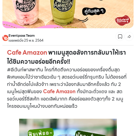
Eventpass Team
เผยแพร่เมื่อ 25 พ.ย. 2564
Cafe Amazon
พาเมนูสุดอลังการกลับมาให้เรา
ได้ชิมความอร่อยอีกครั้ง!!
#อีเว้นท์พาสพากิน ใครที่คิดถึงความอร่อยของเครื่องดื่มสุด
พิเศษแอบใบ้ว่าชาเขียวเข้ม ๆ สตรอว์เบอร์รี่กรุบกริบ ไม่ต้องรอที่
ท่าน้ำอีกต่อไปแล้วจ้าา เพราะว่าน้องกลับมาอีกครั้งแล้ว กับ 2
เมนูใหม่สุดฟินของ
Cafe Amazon
ทั้งมัทฉะถั่วแดง และ สต
รอว์เบอร์รี่ชีสเค้ก แอดเลิฟมากก คืออร่อยลงตัวสุดๆทั้ง 2 เมนู
ใครชอบเมนูไหนบ้างบอกกันหน่อยเร็ว