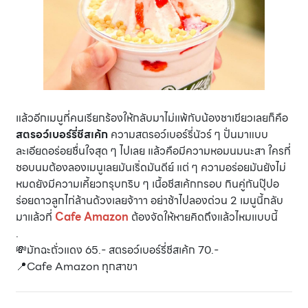
แล้วอีกเมนูที่คนเรียกร้องให้กลับมาไม่แพ้กับน้องชาเขียวเลยก็คือ
สตรอว์เบอร์รี่ชีสเค้ก
ความสตรอว์เบอร์รี่นัวร์ ๆ ปั่นมาแบบ
ละเอียดอร่อยชื่นใจสุด ๆ ไปเลย แล้วคือมีความหอมนมนะสา ใครที่
ชอบนมต้องลองเมนูเลยมันเริ่ดมันดีย์ แต่ ๆ ความอร่อยมันยังไม่
หมดยังมีความเคี้ยวกรุบกริบ ๆ เนื้อชีสเค้กกรอบ กินคู่กันปุ๊ปอ
ร่อยดาวลูกไก่ล้านด้วงเลยจ้าาา อย่าช้าไปลองด่วน 2 เมนูนี้กลับ
มาแล้วที่
Cafe Amazon
ต้องจัดให้หายคิดถึงแล้วไหมแบบนี้
.
💸มัทฉะถั่วแดง 65.- สตรอว์เบอร์รี่ชีสเค้ก 70.-
📍Cafe Amazon ทุกสาขา