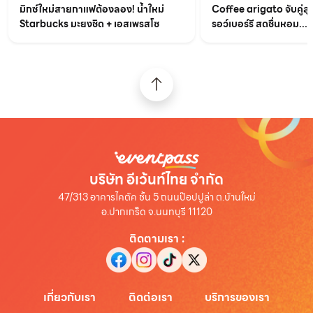
มิกซ์ใหม่สายกาแฟต้องลอง! น้ำใหม่
Coffee arigato จับคู่สุ
Starbucks มะยงชิด + เอสเพรสโซ
รอว์เบอร์รี สดชื่นหอม...
บริษัท อีเว้นท์ไทย จำกัด
47/313 อาคารไคตัค ชั้น 5 ถนนป๊อปปูล่า ต.บ้านใหม่
อ.ปากเกร็ด จ.นนทบุรี 11120
ติดตามเรา
:
เกี่ยวกับเรา
ติดต่อเรา
บริการของเรา