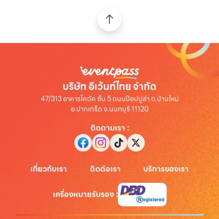
บริษัท อีเว้นท์ไทย จำกัด
47/313 อาคารไคตัค ชั้น 5 ถนนป๊อปปูล่า ต.บ้านใหม่
อ.ปากเกร็ด จ.นนทบุรี 11120
ติดตามเรา
:
เกี่ยวกับเรา
ติดต่อเรา
บริการของเรา
เครื่องหมายรับรอง
: