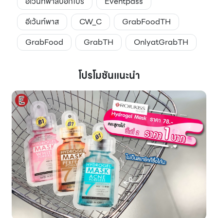
อีเว้นท์พาสบอกโปร
Eventpass
อีเว้นท์พาส
CW_C
GrabFoodTH
GrabFood
GrabTH
OnlyatGrabTH
โปรโมชันแนะนำ