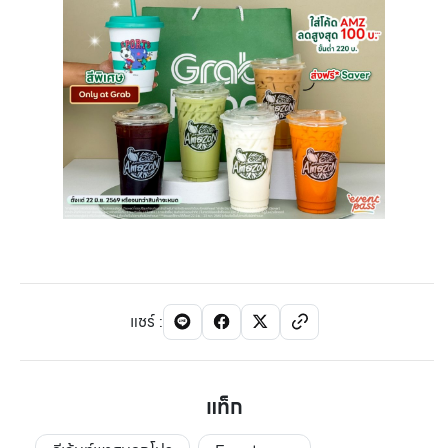
แชร์
:
แท็ก