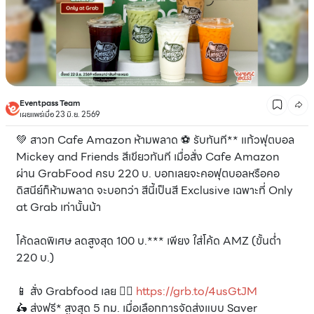
Eventpass Team
เผยแพร่เมื่อ 23 มิ.ย. 2569
💚 สาวก Cafe Amazon ห้ามพลาด ⚽️ รับทันที** แก้วฟุตบอล
Mickey and Friends สีเขียวทันที เมื่อสั่ง Cafe Amazon
ผ่าน GrabFood ครบ 220 บ. บอกเลยจะคอฟุตบอลหรือคอ
ดิสนีย์ก็ห้ามพลาด จะบอกว่า สีนี้เป็นสี Exclusive เฉพาะที่ Only
at Grab เท่านั้นน้า
โค้ดลดพิเศษ ลดสูงสุด 100 บ.*** เพียง ใส่โค้ด AMZ (ขั้นต่ำ
220 บ.)
📱 สั่ง Grabfood เลย 👉🏻
https://grb.to/4usGtJM
🛵 ส่งฟรี* สูงสุด 5 กม. เมื่อเลือกการจัดส่งแบบ Saver