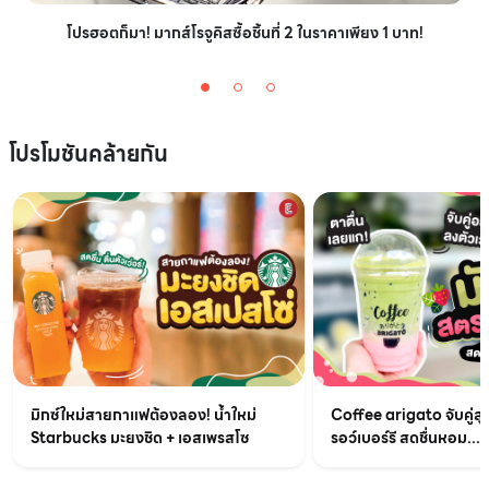
โปรฮอตก็มา! มากส์โรจูคิสซื้อชิ้นที่ 2 ในราคาเพียง 1 บาท!
โปรโมชันคล้ายกัน
มิกซ์ใหม่สายกาแฟต้องลอง! น้ำใหม่
Coffee arigato จับคู่สุ
Starbucks มะยงชิด + เอสเพรสโซ
รอว์เบอร์รี สดชื่นหอม...