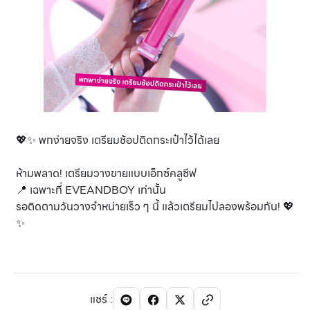
💖✨ พกง่ายจริง เตรียมช้อปติดกระเป๋าไว้ได้เลย
ห้ามพลาด! เตรียมวางขายแบบเอ็กซ์คลูซีฟ
📍 เฉพาะที่ EVEANDBOY เท่านั้น
รอติดตามวันวางจำหน่ายเร็ว ๆ นี้ แล้วเตรียมไปลองพร้อมกัน! 💖
✨
แชร์
: