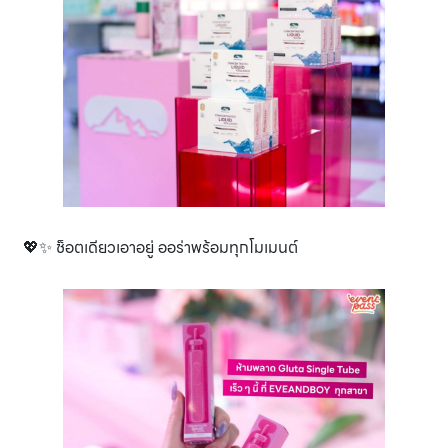
💖✨ ช็อตเดียวเอาอยู่ ออร่าพร้อมทุกโมเมนต์