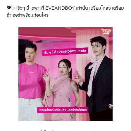
💖✨ เร็วๆ นี้ เฉพาะที่ EVEANDBOY เท่านั้น เตรียมโกลว์ เตรียม
ฉ่ำ ออร่าพร้อมก่อนใคร