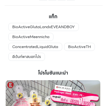
แท็ก
BioActiveGlutaLandxEVEANDBOY
BioActiveMeennicha
ConcentratedLiquidGluta
BioActiveTH
อีเว้นท์พาสบอกโปร
โปรโมชันแนะนำ