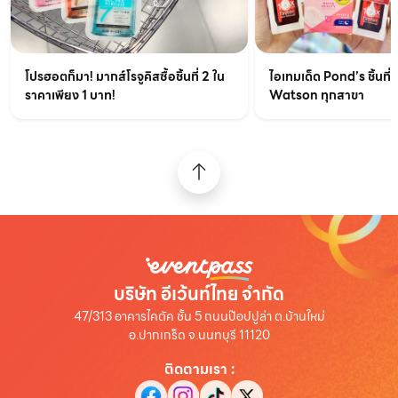
ไอเทมเด็ด Pond’s ชิ้นที่ส
โปรฮอตก็มา! มากส์โรจูคิสซื้อชิ้นที่ 2 ใน
Watson ทุกสาขา
ราคาเพียง 1 บาท!
บริษัท อีเว้นท์ไทย จำกัด
47/313 อาคารไคตัค ชั้น 5 ถนนป๊อปปูล่า ต.บ้านใหม่
อ.ปากเกร็ด จ.นนทบุรี 11120
ติดตามเรา
: