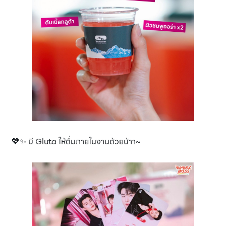
💖✨ มี Gluta ให้ดื่มภายในงานด้วยน้าา~