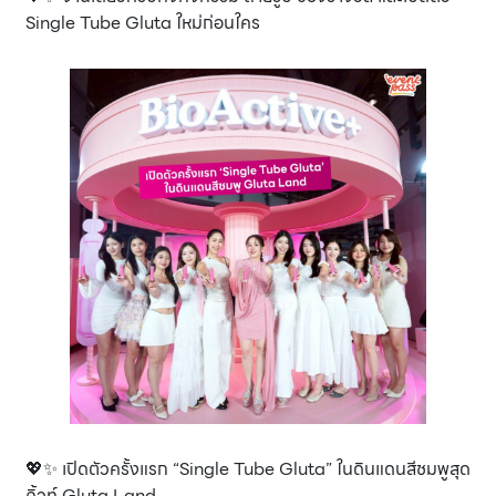
Single Tube Gluta ใหม่ก่อนใคร
💖✨ เปิดตัวครั้งแรก “Single Tube Gluta” ในดินแดนสีชมพูสุด
คิ้วท์ Gluta Land