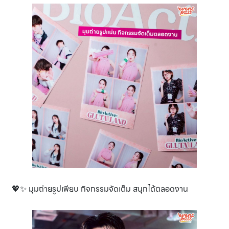
💖✨ มุมถ่ายรูปเพียบ กิจกรรมจัดเต็ม สนุกได้ตลอดงาน