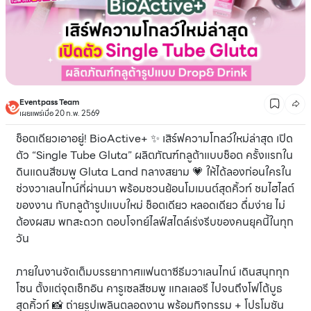
Eventpass Team
เผยแพร่เมื่อ 20 ก.พ. 2569
ช็อตเดียวเอาอยู่! BioActive+ ✨ เสิร์ฟความโกลว์ใหม่ล่าสุด เปิด
ตัว “Single Tube Gluta” ผลิตภัณฑ์กลูต้าแบบช็อต ครั้งแรกใน
ดินแดนสีชมพู Gluta Land กลางสยาม 💗 ให้ได้ลองก่อนใครใน
ช่วงวาเลนไทน์ที่ผ่านมา พร้อมชวนย้อนโมเมนต์สุดคิ้วท์ ชมไฮไลต์
ของงาน กับกลูต้ารูปแบบใหม่ ช็อตเดียว หลอดเดียว ดื่มง่าย ไม่
ต้องผสม พกสะดวก ตอบโจทย์ไลฟ์สไตล์เร่งรีบของคนยุคนี้ในทุก
วัน
ภายในงานจัดเต็มบรรยากาศแฟนตาซีธีมวาเลนไทน์ เดินสนุกทุก
โซน ตั้งแต่จุดเช็กอิน คารูเซลสีชมพู แกลเลอรี ไปจนถึงโฟโต้บูธ
สุดคิ้วท์ 📸 ถ่ายรูปเพลินตลอดงาน พร้อมกิจกรรม + โปรโมชัน