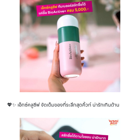
💖✨ เอ็กซ์คลูซีฟ จัดเต็มของที่ระลึกสุดคิ้วท์ น่ารักเกินต้าน