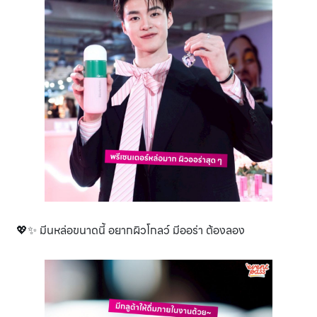
💖✨ มีนหล่อขนาดนี้ อยากผิวโกลว์ มีออร่า ต้องลอง