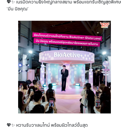
💖✨ เนรมิตความยิ่งใหญ่กลางสยาม พร้อมแขกรับเชิญสุดพิเศษ
‘มีน นิชคุณ’
💖✨ หวานรับวาเลนไทน์ พร้อมผิวโกลว์ขั้นสุด