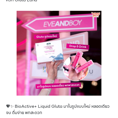
💖✨ BioActive+ Liquid Gluta มาในรูปแบบใหม่ หลอดเดียว
จบ ดื่มง่าย พกสะดวก