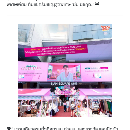
พิเศษเพียบ กับแขกรับเชิญสุดพิเศษ ‘มีน นิชคุณ’ 🌟
💖✨ งานเดียวครบทั้งกิจกรรม ถ่ายรูป ของรางวัล และเปิดตัว