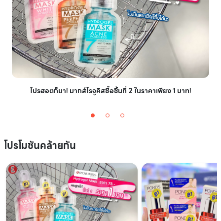
โปรฮอตก็มา! มากส์โรจูคิสซื้อชิ้นที่ 2 ในราคาเพียง 1 บาท!
โปรโมชันคล้ายกัน