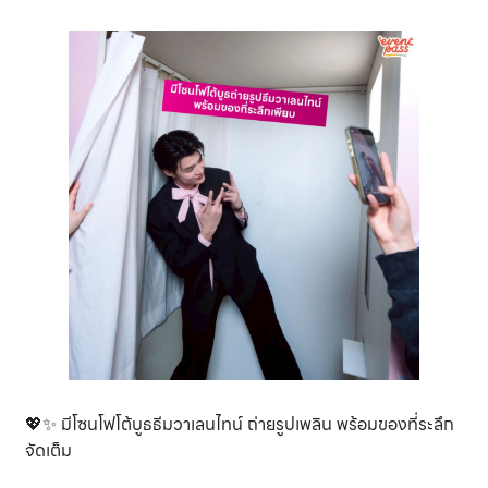
💖✨ มีโซนโฟโต้บูธธีมวาเลนไทน์ ถ่ายรูปเพลิน พร้อมของที่ระลึก
จัดเต็ม