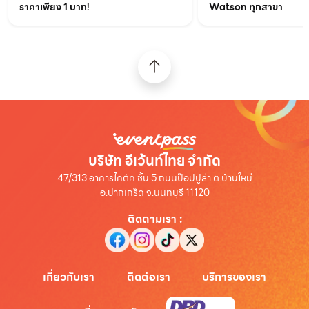
Watson ทุกสาขา
ราคาเพียง 1 บาท!
บริษัท อีเว้นท์ไทย จำกัด
47/313 อาคารไคตัค ชั้น 5 ถนนป๊อปปูล่า ต.บ้านใหม่
อ.ปากเกร็ด จ.นนทบุรี 11120
ติดตามเรา
:
เกี่ยวกับเรา
ติดต่อเรา
บริการของเรา