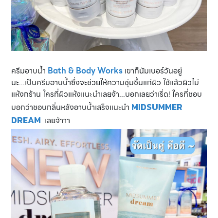
ครีมอาบน้ำ
Bath & Body Works
เขาก็นัมเบอร์วันอยู่
นะ...เป็นครีมอาบน้ำซึ่งจะช่วยให้ความชุ่มชื้นแก่ผิว ใช้แล้วผิวไม่
แห้งกร้าน ใครที่ผิวแห้งแนะนำเลยจ้า...บอกเลยว่าเริ่ด! ใครที่ชอบ
MIDSUMMER
บอกว่าชอบกลิ่นหลังอาบน้ำเสร็จแนะนำ
DREAM
เลยจ้าาา