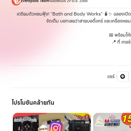
Eventpass Team
เผยแพร่เมื่อ 29 เม.ย. 2568
เตรียมตัวหอมฟุ้ง! “Bath and Body Works” 🧴✨ ฉลองเปิดสา
จัดเต็ม บอกเลยว่าสายบอดี้แคร์ และเครื่องหอ
📅 พร้อมให้บ
📍 ที่ เทอ
แชร์
:
โปรโมชันคล้ายกัน