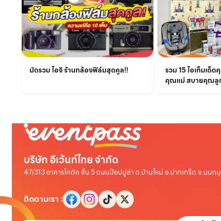
มัดรวม ไอจี ร้านกล้องฟิล์มสุดคูล!!
รวม 15 ไอเท็มเด็ด
คุณแม่ สบายคุณลูก
บริษัท อีเว้นท์ไทย จำกัด
47/313 อาคารไคตัค ชั้น 5 ถนนป๊อปปูล่า ต.บ้านใหม่ อ.ปากเกร็ด จ.นนทบุ
ติดตามเรา
: