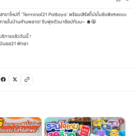
ขาใหม่ที่ ‘Terminal21 Pattaya’ พร้อมเสิร์ฟโปรโมชันพิเศษแบบ
มภายในบ้านห้ามพลาด! รีบพุ่งตัวมาช้อปกันน~ 🛍️🤩
ริการแล้ววันนี้ !
ร์มินอล21 พัทยา