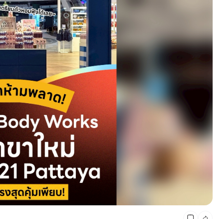
CMG SHOP SHOP รวมแบรนด์ตัวท็อป ลดสูงสุด50%