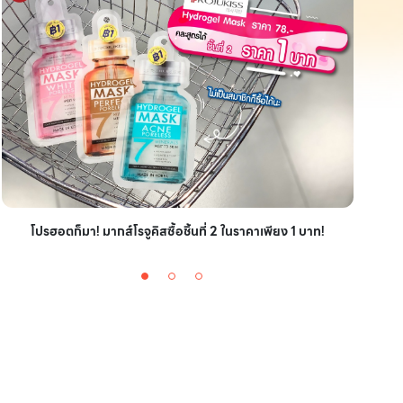
ไอเ
โปรฮอตก็มา! มากส์โรจูคิสซื้อชิ้นที่ 2 ในราคาเพียง 1 บาท!