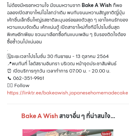
ไม่ต้องมีหรอกหวานใจ มีขนมหวานจาก
Bake A Wish
ก็พอ
ฉลองเปิดสาขาใหม่ไฉไลกว่าเดิม พบกับขนมหวานสัญชาติญี่ปุ่น
เค้กชิ้นเล็กชิ้นใหญ่รสชาติละมุนอร่อยลงตัวสุด ๆ เอาใจคนรักของ
หวานแบบจัดเต็ม เค้กเเน่นตู้ เปิดสาขาใหม่ทั้งทีมีโปรโมชั่นสุด
พิเศษอีกเพียบ ชวนมาเลือกซื้อกันแบบเพลิน ๆ รับรองติดใจต้อง
ซื้อซํ้าวนไปแน่นอน
.
🗓ระยะเวลาโปรโมชั่น 30 กันยายน - 13 ตุลาคม 2564
📍พบกันที่ โลตัสรามอินทรา บริเวณ หน้าจุดประชาสัมพันธ์
⏰ เปิดบริการทุกวัน เวลาทำการ 07.00 น. - 20.00 น.
📞 062-351-9961
👉🏼 Follow
https://linktr.ee/bakeawish.japanesehomemadecake
Bake A Wish
สาขาอื่น ๆ ที่น่าสนใจ...