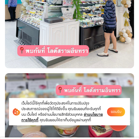
เว็บไซต์นี้ใช้คุกกี้เพื่อวัตถุประสงค์ในการปรับปรุง
ประสบการณ์ของผู้ใช้ให้ดียิ่งขึ้น คุณยินยอมที่จะรับคุกกี้
ยอมรับ
บน เว็บไซต์ หรืออ่านนโยบายสิทธิส่วนบุคคล
อ่านนโยบาย
การใช้คุกกี้
คุณยินยอมให้เราเก็บข้อมูลผ่านคุกกี้