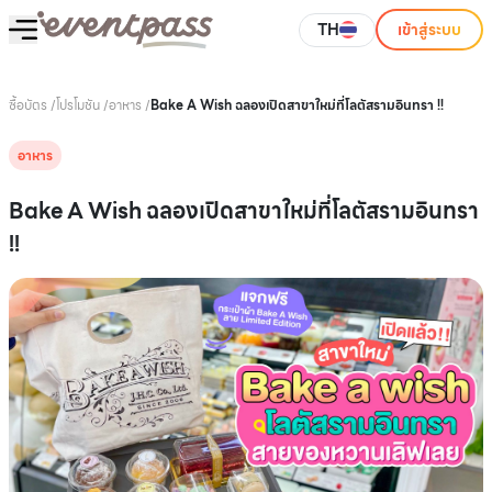
TH
เข้าสู่ระบบ
ซื้อบัตร
/
โปรโมชัน
/
อาหาร
/
Bake A Wish ฉลองเปิดสาขาใหม่ที่โลตัสรามอินทรา !!
อาหาร
Bake A Wish ฉลองเปิดสาขาใหม่ที่โลตัสรามอินทรา
!!