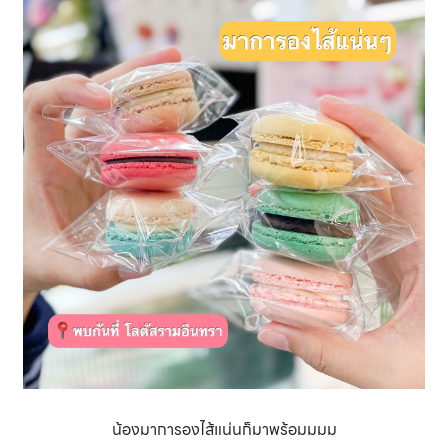
น้องมาการองไส้แน่นก็มาพร้อมมมม