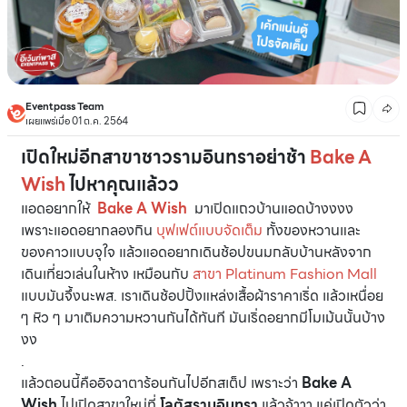
Eventpass Team
เผยแพร่เมื่อ 01 ต.ค. 2564
เปิดใหม่อีกสาขาชาวรามอินทราอย่าช้า
Bake A
Wish
ไปหาคุณแล้วว
แอดอยากให้
Bake A Wish
มาเปิดแถวบ้านแอดบ้างงงง
เพราะแอดอยากลองกิน
บุฟเฟต์แบบจัดเต็ม
ทั้งของหวานและ
ของคาวแบบจุใจ แล้วแอดอยากเดินช้อปขนมกลับบ้านหลังจาก
เดินเที่ยวเล่นในห้าง เหมือนกับ
สาขา Platinum Fashion Mall
แบบมันจึ้งนะพส. เราเดินช้อปปิ้งแหล่งเสื้อผ้าราคาเริ่ด แล้วเหนื่อย
ๆ หิว ๆ มาเติมความหวานกันได้ทันที มันเริ่ดอยากมีโมเม้นนั้นบ้าง
งง
.
แล้วตอนนี้คืออิจฉาตาร้อนกันไปอีกสเต็ป เพราะว่า
Bake A
Wish
ไปเปิดสาขาใหม่ที่
โลตัสรามอินทรา
แล้วจ้าาา แค่เปิดตัวว่า