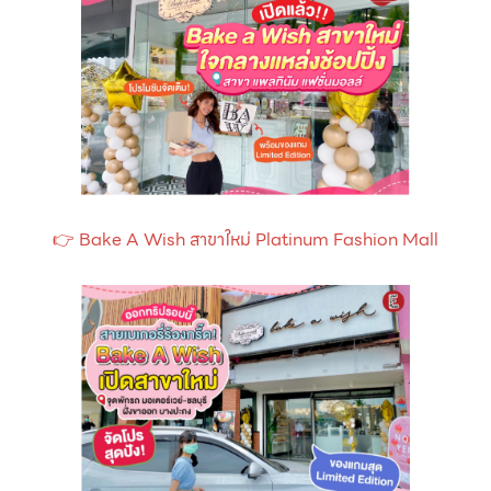
👉 Bake A Wish สาขาใหม่ Platinum Fashion Mall