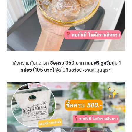
แล้วความคุ้มต่อแรก
ซื้อครบ 350 บาท แถมฟรี ชูครีมนุ่ม 1
กล่อง (105 บาท)
จัดไปกินอร่อยหวานละมุนสุด ๆ