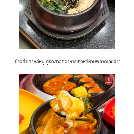
ข้าวยำเกาหลีหมู คู่รักสาวกอาหารเกาหลีห้ามพลาดเลยจ้าา