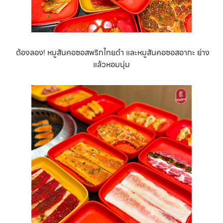
ต้องลอง! หมูสันคอซอสพริกไทยดำ และหมูสันคอซอสอากะ ย่าง
แล้วหอมนุ่ม