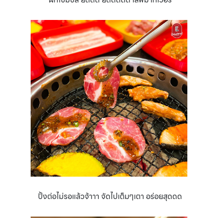
ปิ้งต่อไม่รอแล้วจ้าาา จัดไปเต็มๆเตา อร่อยสุดดด