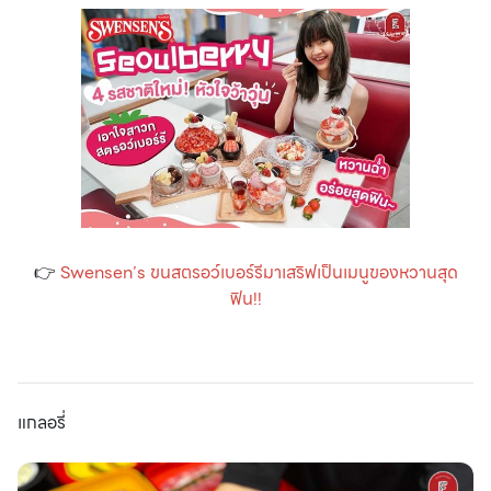
👉
Swensen’s ขนสตรอว์เบอร์รีมาเสริฟเป็นเมนูของหวานสุด
ฟิน!!
แกลอรี่