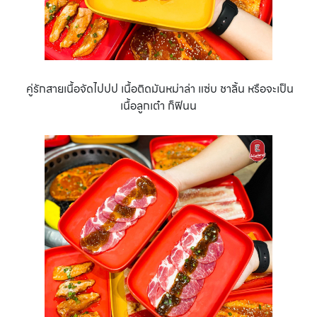
คู่รักสายเนื้อจัดไปปป เนื้อติดมันหม่าล่า แซ่บ ชาลิ้น หรือจะเป็น
เนื้อลูกเต๋า ก็ฟินน