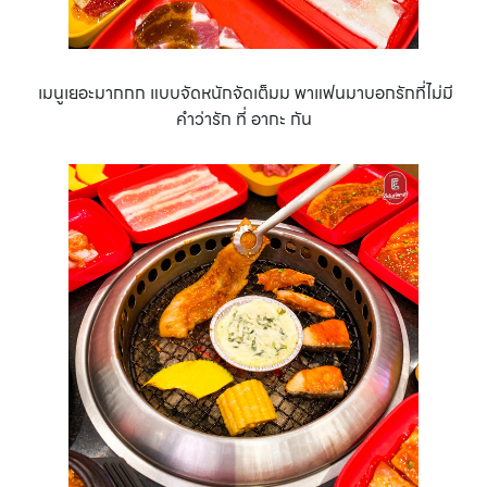
เมนูเยอะมากกก แบบจัดหนักจัดเต็มม พาแฟนมาบอกรักที่ไม่มี
คำว่ารัก ที่ อากะ กัน