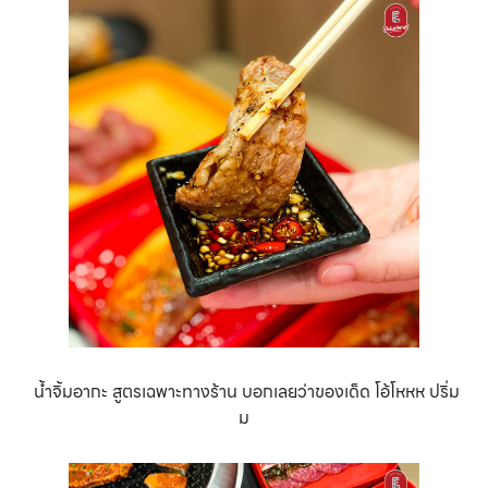
น้ำจิ้มอากะ สูตรเฉพาะทางร้าน บอกเลยว่าของเด็ด โอ้โหหห ปริ่ม
ม