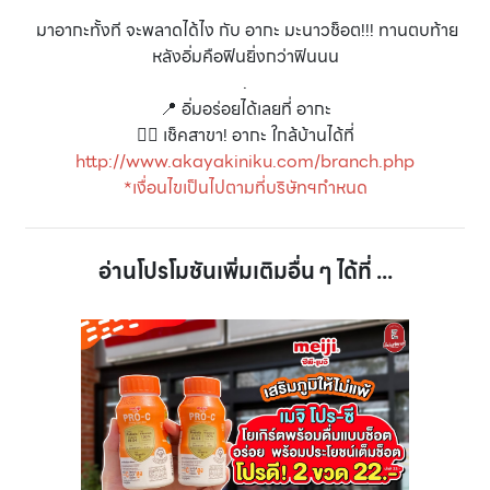
มาอากะทั้งที จะพลาดได้ไง กับ อากะ มะนาวช็อต!!! ทานตบท้าย
หลังอิ่มคือฟินยิ่งกว่าฟินนน
.
📍 อิ่มอร่อยได้เลยที่ อากะ
👉🏻 เช็คสาขา! อากะ ใกล้บ้านได้ที่
http://www.akayakiniku.com/branch.php
*เงื่อนไขเป็นไปตามที่บริษัทฯกำหนด
อ่านโปรโมชันเพิ่มเติมอื่น ๆ ได้ที่ ...