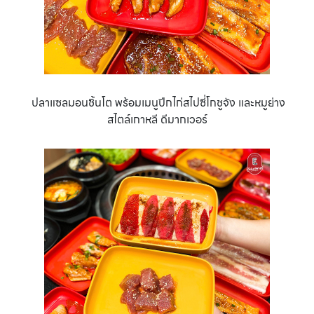
ปลาแซลมอนชิ้นโต พร้อมเมนูปีกไก่สไปซี่โกชูจัง และหมูย่าง
สไตล์เกาหลี ดีมากเวอร์