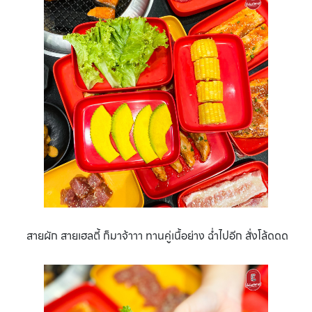
สายผัก สายเฮลตี้ ก็มาจ้าาา ทานคู่เนื้อย่าง ฉ่ำไปอีก สั่งโล้ดดด