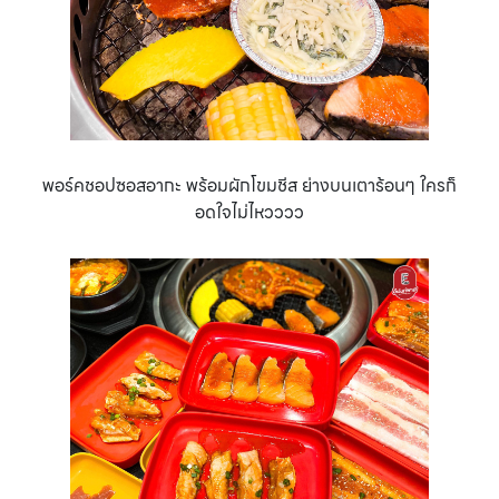
พอร์คชอปซอสอากะ พร้อมผักโขมชีส ย่างบนเตาร้อนๆ ใครก็
อดใจไม่ไหวววว