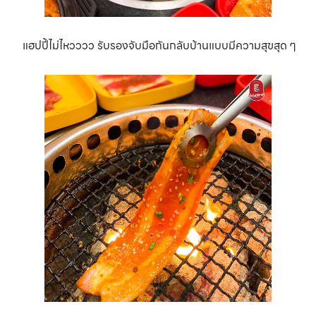
แฮปปี้ไม่ไหวววว รับรองจับมือกันกลับบ้านแบบมีความสุขสุด ๆ