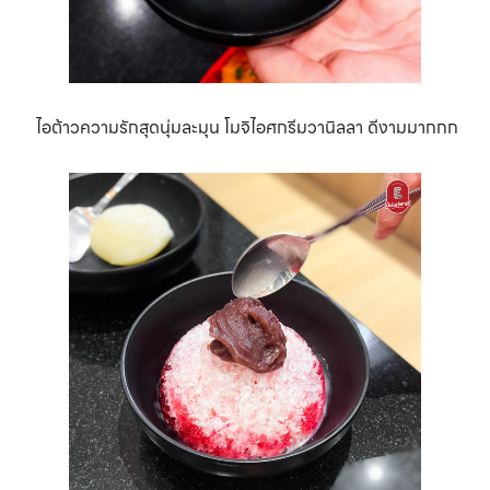
ไอต้าวความรักสุดนุ่มละมุน โมจิไอศกรีมวานิลลา ดีงามมากกก