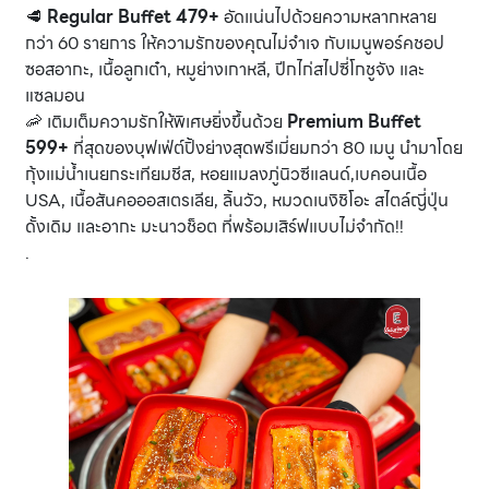
🥩
Regular Buffet 479+
อัดแน่นไปด้วยความหลากหลาย
กว่า 60 รายการ ให้ความรักของคุณไม่จำเจ กับเมนูพอร์คชอป
ซอสอากะ, เนื้อลูกเต๋า, หมูย่างเกาหลี, ปีกไก่สไปซี่โกชูจัง และ
แซลมอน
🦐 เติมเต็มความรักให้พิเศษยิ่งขึ้นด้วย
Premium Buffet
599+
ที่สุดของบุฟเฟ่ต์ปิ้งย่างสุดพรีเมี่ยมกว่า 80 เมนู นำมาโดย
กุ้งแม่น้ำเนยกระเทียมชีส, หอยแมลงภู่นิวซีแลนด์,เบคอนเนื้อ
USA, เนื้อสันคอออสเตรเลีย, ลิ้นวัว, หมวดเนงิชิโอะ สไตล์ญี่ปุ่น
ดั้งเดิม และอากะ มะนาวช็อต ที่พร้อมเสิร์ฟแบบไม่จำกัด!!
.