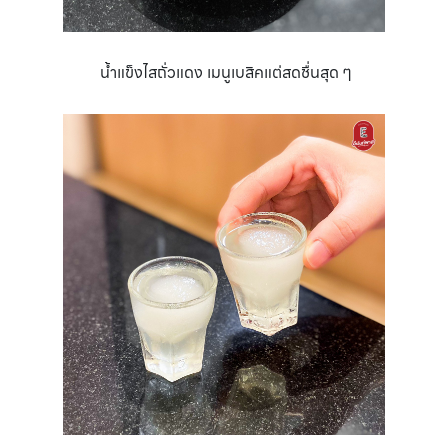
น้ำแข็งไสถั่วแดง เมนูเบสิคแต่สดชื่นสุด ๆ