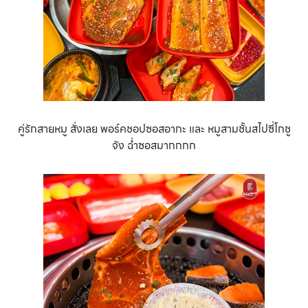
คู่รักสายหมู สั่งเลย พอร์คชอปซอสอากะ และ หมูสามชั้นสไปซี่โกชู
จัง ฉ่ำซอสมากกกก