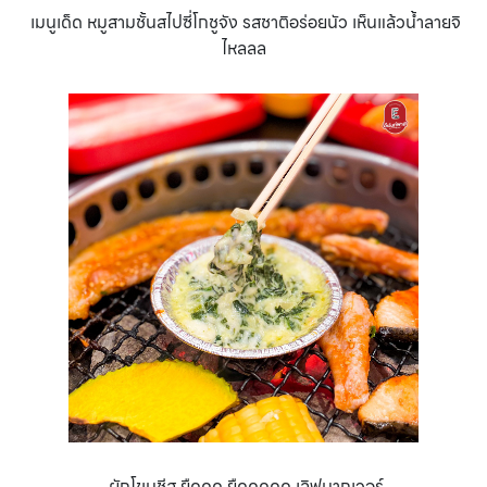
เมนูเด็ด หมูสามชั้นสไปซี่โกชูจัง รสชาติอร่อยนัว เห็นแล้วน้ำลายจิ
ไหลลล
ผักโขมชีส ยืดดด ยืดดดดด เลิฟมากเวอร์