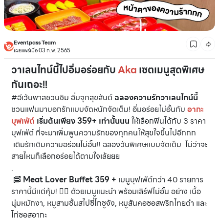
Eventpass Team
เผยแพร่เมื่อ 03 ก.พ. 2565
วาเลนไทน์นี้ไปอิ่มอร่อยกับ
Aka
เซตเมนูสุดพิเศษ
กันเถอะ!!
#อีเว้นพาสชวนชิม อิ่มจุกสุขสันต์
ฉลองความรักวาเลนไทน์นี้
ชวนแฟนมาบอกรักแบบจัดหนักจัดเต็ม! อิ่มอร่อยไม่อั้นกับ
อากะ
บุฟเฟ่ต์
เริ่มต้นเพียง 359+ เท่านั้นนน
ให้เลือกฟินได้กับ 3 ราคา
บุฟเฟ่ต์ ที่จะมาเพิ่มพูนความรักของทุกคนให้สุขใจขึ้นไปอีกกก
เติมรักเติมความอร่อยไม่อั้น!! ฉลองวันพิเศษแบบจัดเต็ม ไม่ว่าจะ
สายไหนก็เลือกอร่อยได้ตามใจเล้ยยย
.
🥓
Meat Lover Buffet 359 +
เมนูบุฟเฟ่ต์กว่า 40 รายการ
ราคานี้มีแต่คุ้ม! 👉🏻 ด้วยเมนูแนะนำ พร้อมเสิร์ฟไม่อั้น อย่าง เนื้อ
นุ่มหมักงา, หมูสามชั้นสไปซี่โกชูจัง, หมูสันคอซอสพริกไทยดำ และ
ไก่ซอสอากะ