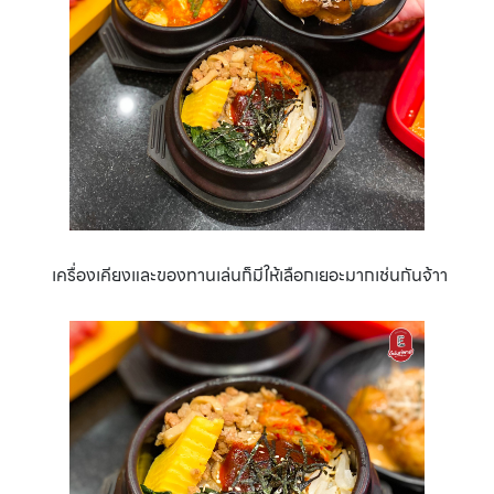
เครื่องเคียงและของทานเล่นก็มีให้เลือกเยอะมากเช่นกันจ้าา