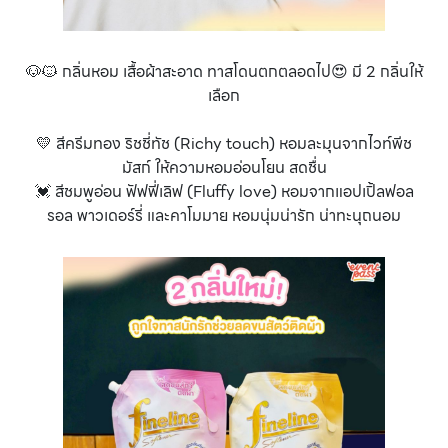
🐶🐱 กลิ่นหอม เสื้อผ้าสะอาด ทาสโดนตกตลอดไป😍 มี 2 กลิ่นให้
เลือก
💛 สีครีมทอง ริชชี่ทัช (Richy touch) หอมละมุนจากไวท์พีช
มัสก์ ให้ความหอมอ่อนโยน สดชื่น
💓 สีชมพูอ่อน ฟัฟฟี่เลิฟ (Fluffy love) หอมจากแอปเปิ้ลฟอล
รอล พาวเดอร์รี่ และคาโมมาย หอมนุ่มน่ารัก น่าทะนุถนอม