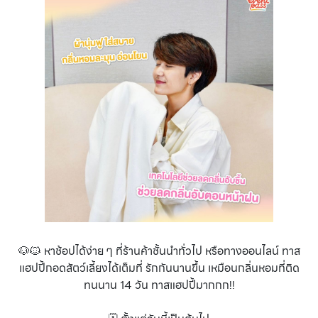
🐶🐱 หาช้อปได้ง่าย ๆ ที่ร้านค้าชั้นนำทั่วไป หรือทางออนไลน์ ทาส
แฮปปี้กอดสัตว์เลี้ยงได้เต็มที่ รักกันนานขึ้น เหมือนกลิ่นหอมที่ติด
ทนนาน 14 วัน ทาสแฮปปี้มากกก!!