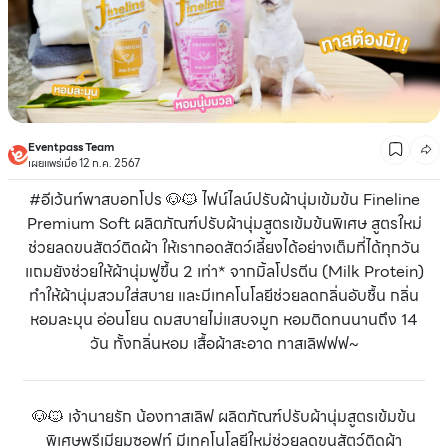
Eventpass Team
เผยแพร่เมื่อ 12 ก.ค. 2567
#อีเว้นท์พาสบอกโปร 🐶🐱 ไฟน์ไลน์ปรับผ้านุ่มเข้มข้น Fineline
Premium Soft ผลิตภัณฑ์ปรับผ้านุ่มสูตรเข้มข้นพิเศษ สูตรใหม่
ช่วยลดขนสัตว์ติดผ้า ให้เรากอดสัตว์เลี้ยงได้อย่างเต็มที่ได้ทุกวัน
แถมยังช่วยให้ผ้านุ่มฟูขึ้น 2 เท่า* จากมิ้ลโปรตีน (Milk Protein)
ทำให้ผ้านุ่มสวมใส่สบาย และมีเทคโนโลยีช่วยลดกลิ่นอับชื้น กลิ่น
หอมละมุน อ่อนโยน ดมสบายไม่แสบจมูก หอมติดทนนานถึง 14
วัน ทั้งกลิ่นหอม เสื้อผ้าสะอาด ทาสเลิฟฟฟ~
🐶🐱 เจ้านายรัก น้องทาสเลิฟ ผลิตภัณฑ์ปรับผ้านุ่มสูตรเข้มข้น
พิเศษพรีเมียมซอฟท์ มีเทคโนโลยีใหม่ช่วยลดขนสัตว์ติดผ้า