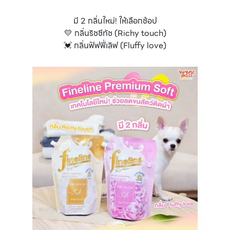
มี 2 กลิ่นใหม่! ให้เลือกช้อป
💛 กลิ่นริชชีทัช (Richy touch)
💓 กลิ่นฟัฟฟี่เลิฟ (Fluffy love)