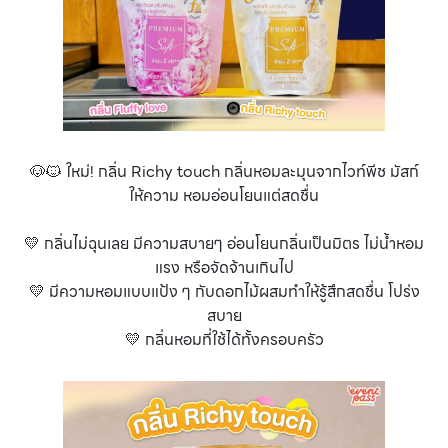
🐶🐱 ใหม่! กลิ่น Richy touch กลิ่นหอมละมุนจากไวท์พีช มัสก์
ให้ความ หอมอ่อนโยนแต่สดชื่น
💛 กลิ่นไม่ฉุนเลย มีความสบายๆ อ่อนโยนกลิ่นเป็นมิตร ไม่น้ำหอม
แรง หรือจัดจ้านเกินไป
💛 มีความหอมแบบแป้ง ๆ กับดอกไม้ผสมทำให้รู้สึกสดชื่น โปร่ง
สบาย
💛 กลิ่นหอมที่ใช้ได้ทั้งครอบครัว