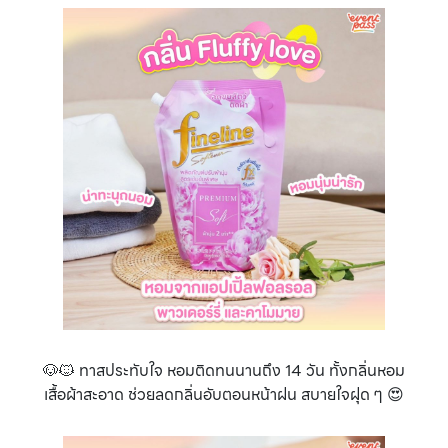
🐶🐱 ทาสประทับใจ หอมติดทนนานถึง 14 วัน ทั้งกลิ่นหอม
เสื้อผ้าสะอาด ช่วยลดกลิ่นอับตอนหน้าฝน สบายใจฝุด ๆ 😍