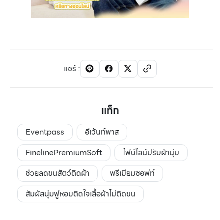
แชร์
:
แท็ก
Eventpass
อีเว้นท์พาส
FinelinePremiumSoft
ไฟน์ไลน์ปรับผ้านุ่ม
ช่วยลดขนสัตว์ติดผ้า
พรีเมียมซอฟท์
สัมผัสนุ่มฟูหอมติดใจเสื้อผ้าไม่ติดขน