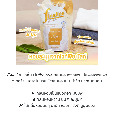
🐶🐱 ใหม่! กลิ่น Fluffy love กลิ่นหอมจากแอปเปิ้ลฟอลรอล พา
วเดอร์รี่ และคาโมมาย ให้กลิ่นหอมนุ่ม น่ารัก น่าทะนุถนอม
💓 กลิ่นหอมเป็นแนวดอกไม้ชมพู
💓 กลิ่นหอมหวาน นุ่ม ๆ ละมุน ๆ
💓 ได้กลิ่นหอมนมๆ น่ารัก หอมกำลังดี ดูนุ่มนวล