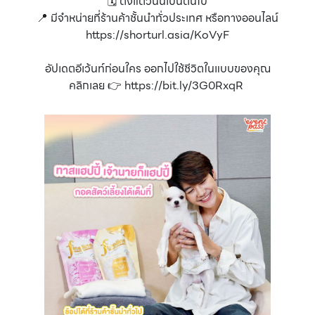
🗓️ ตั้งแต่วันนี้เป็นต้นไป
📍 มีจำหน่ายที่ร้านค้าชั้นนำทั่วประเทศ หรือทางออนไลน์
https://shorturl.asia/KoVyF
อัปเดตอีเว้นท์ก่อนใคร ออกไปใช้ชีวิตในแบบของคุณ
คลิกเลย 👉 https://bit.ly/3G0RxqR