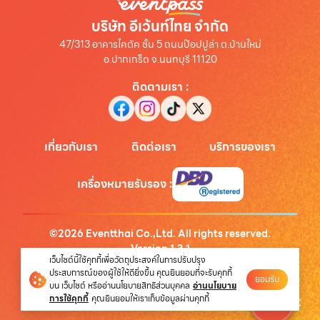
บริษัท อีเว้นท์ไทย จำกัด
47/313 อาคารไคตัค ชั้น 5 ถนนป๊อปปูล่า ต.บ้านใหม่
อ.ปากเกร็ด จ.นนทบุรี 11120
ติดตามเรา
:
เกี่ยวกับเรา
ติดต่อเรา
บริการของเรา
เครื่องหมายรับรอง
:
©
2026
Eventthai Co.,Ltd. All rights reserved.
Version
1.3.1
เว็บไซต์นี้ใช้คุกกี้เพื่อวัตถุประสงค์ในการปรับปรุง
นโยบายความเป็นส่วนตัว
ประสบการณ์ของผู้ใช้ให้ดียิ่งขึ้น คุณยินยอมที่จะรับคุกกี้
ยอมรับ
บน เว็บไซต์ หรืออ่านนโยบายสิทธิส่วนบุคคล
อ่านนโยบาย
การใช้คุกกี้
คุณยินยอมให้เราเก็บข้อมูลผ่านคุกกี้