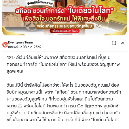
Eventpass Team
เผยแพร่เมื่อ 08 ก.ค. 2569
🩵✨ อีเว้นท์วันแม่ห้ามพลาด! สก๊อตชวนบอกรักแม่ ที่บูธ มี
กิจกรรมทำการ์ด “ใบเดียวในโลก” ให้แม่ พร้อมของขวัญสุขภาพ
สุดพิเศษ!
วันแม่ปีนี้ ถ้ายังคิดไม่ออกว่าจะให้อะไรเป็นของขวัญคุณแม่ ต้อง
รีบปักหมุดมางานนี้! เพราะ “สก๊อต” ชวนทุกคนมาส่งต่อความรัก
ผ่านของขวัญสุดพิเศษ ที่ทั้งอบอุ่นหัวใจและเต็มไปด้วยความ
หมาย 💌 พร้อมไฮไลต์ห้ามพลาด! การ์ด Calligraphy สุดเอ็กซ์
คลูซีฟ จากนักเขียนอักษรชื่อดัง ที่จะเปลี่ยนชื่อคุณแม่ คำบอกรัก
หรือข้อความจากใจ ให้กลายเป็น การ์ดที่มีเพียง “ใบเดียวในโลก”