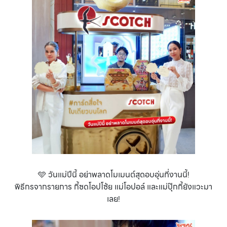
🩵 วันแม่ปีนี้ อย่าพลาดโมเมนต์สุดอบอุ่นที่งานนี้!
พิธีกรจากรายการ กี้ซดโอปโซ้ย แม่โอปอล์ และแม่ปุ๊กกี้ยังแวะมา
เลย!