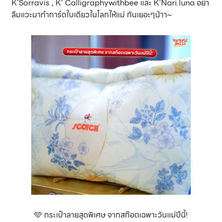
K’Sorravis , K’ Calligraphywithbee และ K’Nari.luna อย่า
ลืมแวะมาทำการ์ดใบเดียวในโลกให้แม่ กันเยอะๆน้าา~
🩵 กระเป๋าลายสุดพิเศษ จากสก๊อตเฉพาะวันแม่ปีนี้!