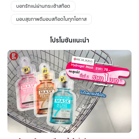
บอกรักแม่ผ่านกระเช้าสก๊อต
มอบสุขภาพดีมอบสก๊อตในทุกโอกาส
โปรโมชันแนะนำ