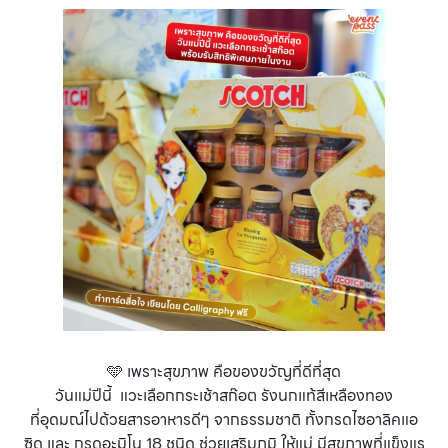
🩵 เพราะสุขภาพ คือของขวัญที่ดีที่สุด
วันแม่ปีนี้ แวะเลือกกระเช้าสก๊อต รังนกแท้สีเหลืองทอง
ที่อุดมณ์ไปด้วยสารอาหารดีๆ จากธรรมชาติ ทั้งกรดไซอาลิคแอ
ซิด และ กรดอะมิโน 18 ชนิด ช่วยเสริมภูมิ ให้แม่ มีสุขภาพที่แข็งแร