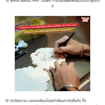
🩵 พิเศษ! ซื้อครบ 999.- รับฟรี! การ์ดอวยพรพร้อมกระเป๋าสุดคิ้ว
ท์
🩵 ทุกข้อความ บรรจงเขียนโดยนักเขียนการ์ดชื่อดัง ทั้ง