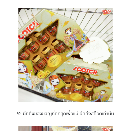
🩵 นึกถึงของขวัญที่ดีที่สุดเพื่อแม่ นึกถึงสก๊อตเท่านั้น