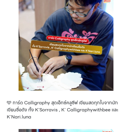
🩵 การ์ด Calligraphy สุดเอ็กซ์คลูซีฟ เขียนสดทุกใบจากนัก
เขียนชื่อดัง ทั้ง K’Sorravis , K’ Calligraphywithbee และ
K’Nari.luna