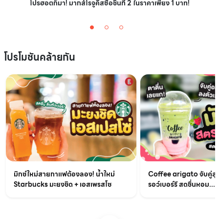
โปรฮอตก็มา! มากส์โรจูคิสซื้อชิ้นที่ 2 ในราคาเพียง 1 บาท!
โปรโมชันคล้ายกัน
มิกซ์ใหม่สายกาแฟต้องลอง! น้ำใหม่
Coffee arigato จับคู่สุ
Starbucks มะยงชิด + เอสเพรสโซ
รอว์เบอร์รี สดชื่นหอม...