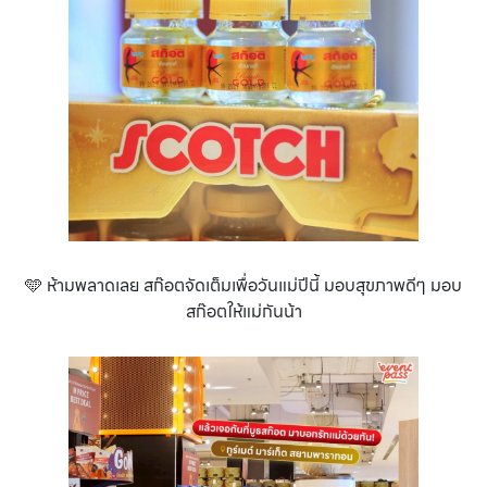
🩵 ห้ามพลาดเลย สก๊อตจัดเต็มเพื่อวันแม่ปีนี้ มอบสุขภาพดีๆ มอบ
สก๊อตให้แม่กันน้า