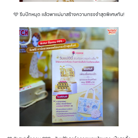
🩵 รีบปักหมุด แล้วพาแม่มาสร้างความทรงจำสุดพิเศษกัน!