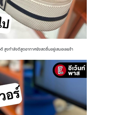
อดี สูงกำลังดีสูดอากาศยังสดชื่นอยู่เสมอเลยจ้า