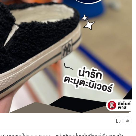
CMG SHOP SHOP รวมแบรนด์ตัวท็อป ลดสูงสุด50%
ูสุด ๆ บอกเลยใส่สบายมากกก~ แต่งตัวลุคไหนก็ดูดีเวอร์ พื้นรองเท้า