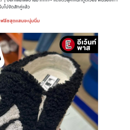
ีบไปจัดสักคู่แล้ว
ฟลีซสุดแสนจะนุ่มนิ่ม