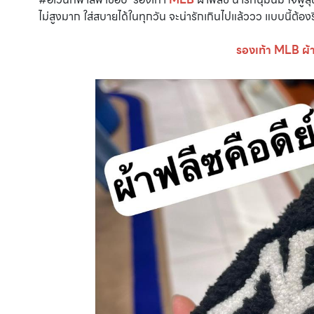
ไม่สูงมาก ใส่สบายได้ในทุกวัน จะน่ารักเกินไปแล้ววว แบบนี้ต้องร
รองเท้า MLB ผ้า