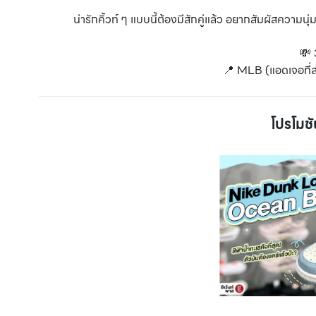
น่ารักคิ้วท์ ๆ แบบนี้ต้องมีสักคู่แล้ว อยากสัมผัสความนุ
💸 
📍 MLB (แอดเจอที่ส
โปรโมชั