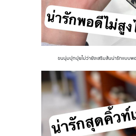
ขนนุ่มปุกปุยไม่ว่ายังเสริมส้นน่ารักแบบพ