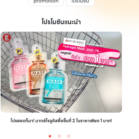
promotion
โปรโมชัน
โปรโมชันแนะนำ
ไอเ
โปรฮอตก็มา! มากส์โรจูคิสซื้อชิ้นที่ 2 ในราคาเพียง 1 บาท!