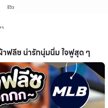
รีวิว
ุด ๆ
าฟลีซ น่ารักนุ่มนิ่ม ใจฟูสุด ๆ