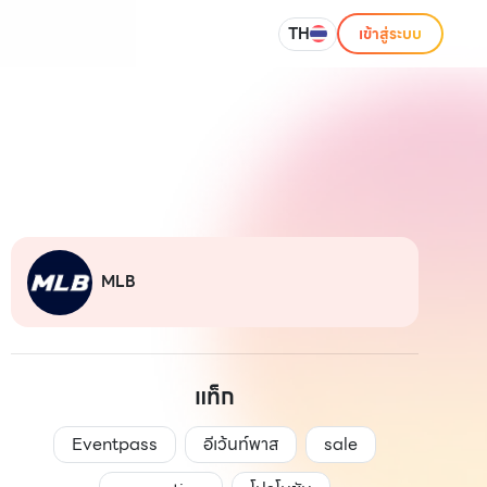
TH
เข้าสู่ระบบ
MLB
แท็ก
Eventpass
อีเว้นท์พาส
sale