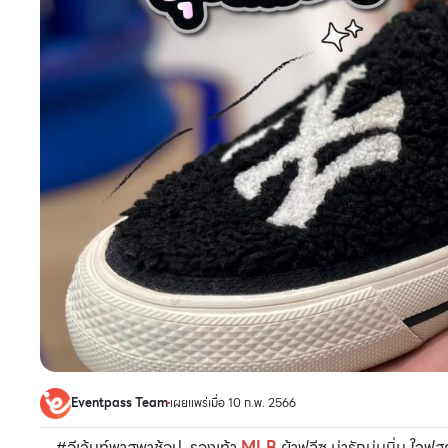
Eventpass Team
เผยแพร่เมื่อ 10 ก.พ. 2566
#อีเว้นท์พาสพาช้อป รองเท้า
MLB
ผ้าฟลีซ น่ารักนุ่มนิ่ม ใจฟ