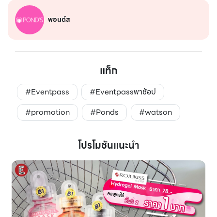
พอนด์ส
แท็ก
#Eventpass
#Eventpassพาช้อป
#promotion
#Ponds
#watson
โปรโมชันแนะนำ