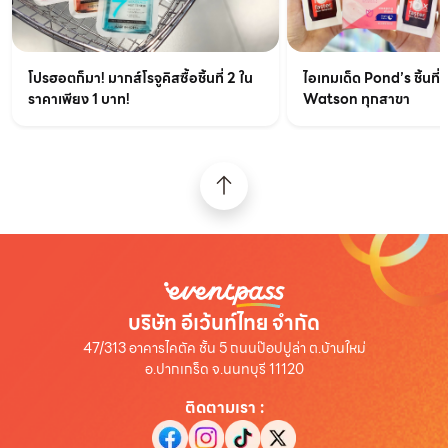
ไอเทมเด็ด Pond’s ชิ้นที่ส
โปรฮอตก็มา! มากส์โรจูคิสซื้อชิ้นที่ 2 ใน
Watson ทุกสาขา
ราคาเพียง 1 บาท!
บริษัท อีเว้นท์ไทย จำกัด
47/313 อาคารไคตัค ชั้น 5 ถนนป๊อปปูล่า ต.บ้านใหม่
อ.ปากเกร็ด จ.นนทบุรี 11120
ติดตามเรา
: