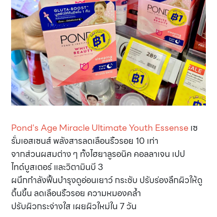
Pond's Age Miracle Ultimate Youth Essense
เซ
รั่มเอสเซนส์ พลังสารลดเลือนริ้วรอย 10 เท่า
จากส่วนผสมต่าง ๆ ทั้งไฮยาลูรอนิค คอลลาเจน เปป
ไทด์บูสเตอร์ และวิตามินบี 3
ผนึกกำลังฟื้นบำรุงดูอ่อนเยาว์ กระชับ ปรับร่องลึกผิวให้ดู
ตื้นขึ้น ลดเลือนริ้วรอย ความหมองคล้ำ
ปรับผิวกระจ่างใส เผยผิวใหม่ใน 7 วัน