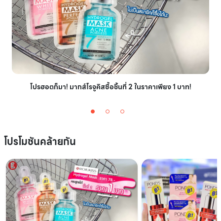
โปรฮอตก็มา! มากส์โรจูคิสซื้อชิ้นที่ 2 ในราคาเพียง 1 บาท!
โปรโมชันคล้ายกัน