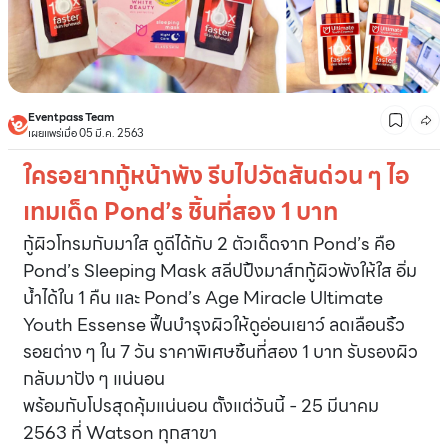
Eventpass Team
เผยแพร่เมื่อ 05 มี.ค. 2563
ใครอยากกู้หน้าพัง รีบไปวัตสันด่วน ๆ ไอ
เทมเด็ด Pond’s ชิ้นที่สอง 1 บาท
กู้ผิวโทรมกับมาใส ดูดีได้กับ 2 ตัวเด็ดจาก Pond’s คือ
Pond’s Sleeping Mask สลีปปิ้งมาส์กกู้ผิวพังให้ใส อิ่ม
น้ำได้ใน 1 คืน และ Pond’s Age Miracle Ultimate
Youth Essense ฟื้นบำรุงผิวให้ดูอ่อนเยาว์ ลดเลือนริ้ว
รอยต่าง ๆ ใน 7 วัน ราคาพิเศษชิ้นที่สอง 1 บาท รับรองผิว
กลับมาปัง ๆ แน่นอน
พร้อมกับโปรสุดคุ้มแน่นอน ตั้งแต่วันนี้ - 25 มีนาคม
2563 ที่ Watson ทุกสาขา