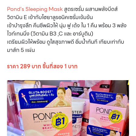
Pond’s Sleeping Mask
สูตรเซรั่ม ผสานพลังบีดส์
วิตามิน E เข้ากับไฮยาลูรอนิคเซรั่มเข้มข้น
เข้าบำรุงลึก คืนชีพผิวให้ นุ่ม ฟู เด้ง ใน 1 คืน พร้อม 3 พลัง
ไวท์เทนนิ่ง (วิตามิน B3 ,C และ อาร์บูติน)
เตรียมผิวให้พร้อม ดูใสสุขภาพดี อิ่มน้ำทันที เทียบเท่ากับ
มาส์ก 5 แผ่น
ราคา 289 บาท ชิ้นที่สอง 1 บาท