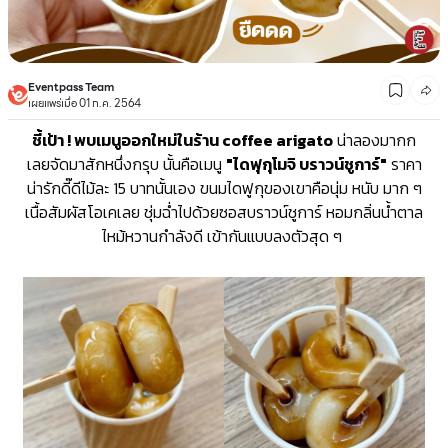
Eventpass Team
เผยแพร่เมื่อ 01 ก.ค. 2564
ชี้เป้า ! พบเมนูออกใหม่ในร้าน
coffee arigato
น่าลองมากก
เลยจัดมาสักหนึ่งกรุบ นั้นคือเมนู
"ไดฟุกุโมจิ บราวน์ชูการ์"
ราคา
น่ารักดี๊ดีไม้ละ 15 บาทนั้นเอง ขนมไดฟูกุของเขาคือนุ่ม หนับ มาก ๆ
เนื้อสัมผัสโอเคเลย ชุ่มฉ่ำไปด้วยซอสบราวน์ชูการ์ หอมกลิ่นน้ำตาล
ไหม้หวานกำลังดี เข้ากันแบบลงตัวสุด ๆ