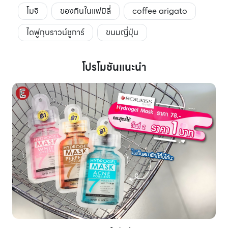
โมจิ
ของกินในแฟมิลี่
coffee arigato
ไดฟูกุบราวน์ชูการ์
ขนมญี่ปุ่น
โปรโมชันแนะนำ