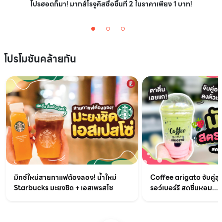
โปรฮอตก็มา! มากส์โรจูคิสซื้อชิ้นที่ 2 ในราคาเพียง 1 บาท!
โปรโมชันคล้ายกัน
มิกซ์ใหม่สายกาแฟต้องลอง! น้ำใหม่
Coffee arigato จับคู่สุ
Starbucks มะยงชิด + เอสเพรสโซ
รอว์เบอร์รี สดชื่นหอม...