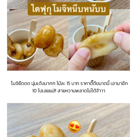
โมจิยืดดด นุ่มเด้งมากก ไม้ละ 15 บาท ราคาดี๊ดีขนาดนี้ เอามาอีก
10 ไปเลยแม่!! สายหวานพลาดไม่ได้จ้าาา