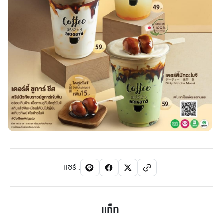
แชร์
:
แท็ก