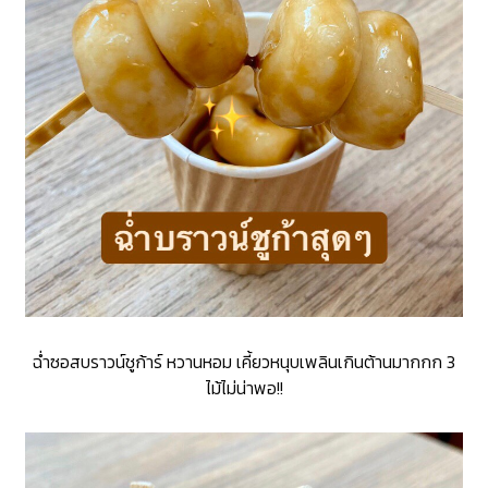
ฉ่ำซอสบราวน์ชูก้าร์ หวานหอม เคี้ยวหนุบเพลินเกินต้านมากกก 3
ไม้ไม่น่าพอ!!