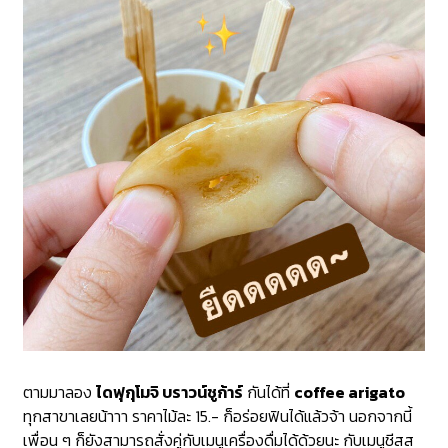
ตามมาลอง
ไดฟุกุโมจิ
บราวน์ชูก้าร์
กันได้ที่
coffee arigato
ทุกสาขาเลยน้าาา ราคาไม้ละ 15.-
ก็อร่อยฟินได้แล้วจ้า นอกจากนี้
เพื่อน ๆ ก็ยังสามารถสั่งคู่กับเมนูเครื่องดื่มได้ด้วยนะ กับเมนู
ชีสส