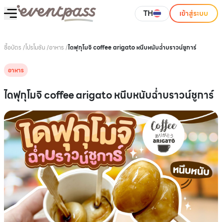
TH
เข้าสู่ระบบ
ซื้อบัตร
/
โปรโมชัน
/
อาหาร
/
ไดฟุกุโมจิ coffee arigato หนึบหนับฉ่ำบราวน์ชูการ์
อาหาร
ไดฟุกุโมจิ coffee arigato หนึบหนับฉ่ำบราวน์ชูการ์