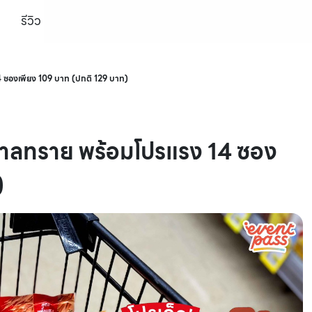
รีวิว
 14 ซองเพียง 109 บาท (ปกติ 129 บาท)
น้ำตาลทราย พร้อมโปรแรง 14 ซอง
)