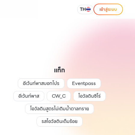
TH
เข้าสู่ระบบ
แท็ก
อีเว้นท์พาสบอกโปร
Eventpass
อีเว้นท์พาส
CW_C
โอวัลตินซีโร่
โอวัลตินสูตรไม่เติมน้ำตาลทราย
รสโอวัลตินเต็มร้อย