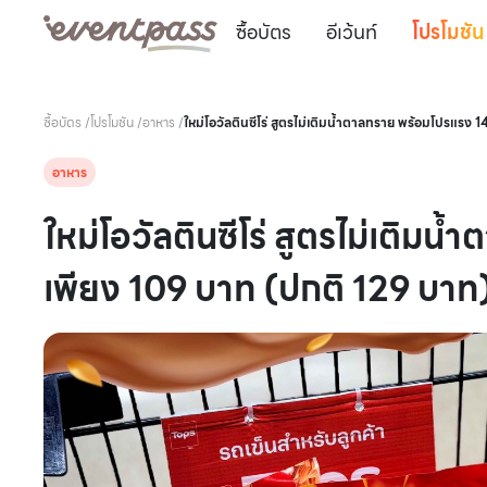
ซื้อบัตร
อีเว้นท์
โปรโมชัน
ซื้อบัตร
/
โปรโมชัน
/
อาหาร
/
ใหม่โอวัลตินซีโร่ สูตรไม่เติมน้ำตาลทราย พร้อมโปรแรง
อาหาร
ใหม่โอวัลตินซีโร่ สูตรไม่เติม
เพียง 109 บาท (ปกติ 129 บาท