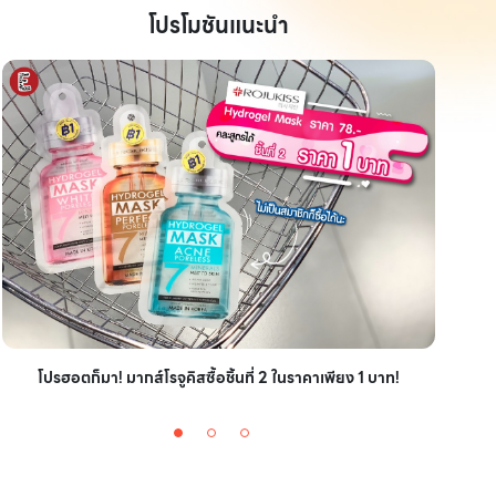
โปรโมชันแนะนำ
ไอเ
โปรฮอตก็มา! มากส์โรจูคิสซื้อชิ้นที่ 2 ในราคาเพียง 1 บาท!