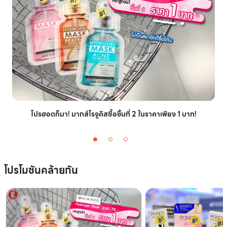
โปรฮอตก็มา! มากส์โรจูคิสซื้อชิ้นที่ 2 ในราคาเพียง 1 บาท!
โปรโมชันคล้ายกัน