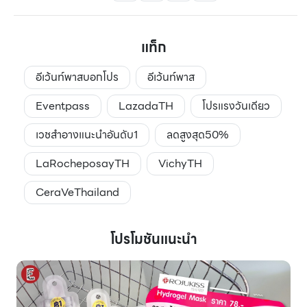
แท็ก
อีเว้นท์พาสบอกโปร
อีเว้นท์พาส
Eventpass
LazadaTH
โปรแรงวันเดียว
เวชสำอางแนะนำอันดับ1
ลดสูงสุด50%
LaRocheposayTH
VichyTH
CeraVeThailand
โปรโมชันแนะนำ