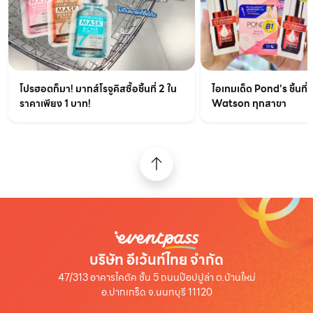
ไอเทมเด็ด Pond’s ชิ้นที่ส
โปรฮอตก็มา! มากส์โรจูคิสซื้อชิ้นที่ 2 ใน
Watson ทุกสาขา
ราคาเพียง 1 บาท!
บริษัท อีเว้นท์ไทย จำกัด
47/313 อาคารไคตัค ชั้น 5 ถนนป๊อปปูล่า ต.บ้านใหม่
อ.ปากเกร็ด จ.นนทบุรี 11120