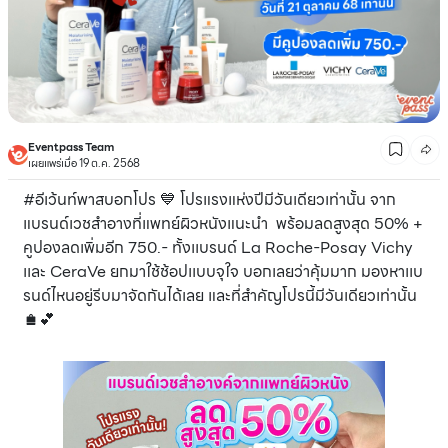
Eventpass Team
เผยแพร่เมื่อ 19 ต.ค. 2568
#อีเว้นท์พาสบอกโปร 💙 โปรแรงแห่งปีมีวันเดียวเท่านั้น จาก
แบรนด์เวชสำอางที่แพทย์ผิวหนังแนะนำ พร้อมลดสูงสุด 50% +
คูปองลดเพิ่มอีก 750.- ทั้งเเบรนด์ La Roche-Posay Vichy
เเละ CeraVe ยกมาใช้ช้อปเเบบจุใจ บอกเลยว่าคุ้มมาก มองหาเเบ
รนด์ไหนอยู่รีบมาจัดกันได้เลย และที่สำคัญโปรนี้มีวันเดียวเท่านั้น
🛍💕