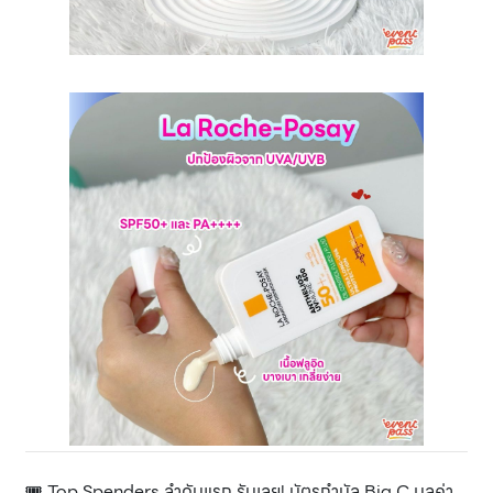
🎟️ Top Spenders ลำดับแรก รับเลย! บัตรกำนัล Big C มูลค่า