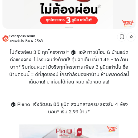
Eventpass Team
เผยแพร่เมื่อ 16 ธ.ค. 2568
ไม่ต้องผ่อน 3 ปี ทุกโครงการ!* 🏠 เอพี ทาวน์โฮม & บ้านแฝด
ดีลแรงจริง! โปรรับจบส่งท้ายปี! คุ้มจัดเต็ม เริ่ม 1.45 - 16 ล้าน
บาท* รีบก่อนหมด! มีจริงทุกโครงการ เพียง 3 ยูนิตเท่านั้น ซื้อ
บ้านตอนนี้ = ดีที่สุดของปี ใครกำลังมองหาบ้าน ห้ามพลาดดีลนี้
เด็ดขาด! มาก่อนได้ก่อน หมดแล้วหมดเลย!
🏠 Pleno แจ้งวัฒนะ 85 ยูนิต ส่วนกลางครบ รองรับ 4 ห้อง
นอน* เริ่ม 2.99 ล้าน*