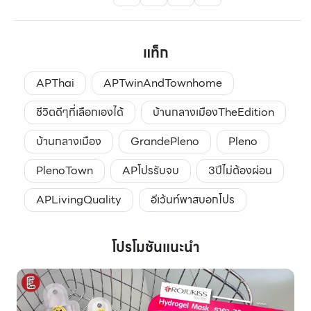
แท็ก
APThai
APTwinAndTownhome
ชีวิตดีๆที่เลือกเองได้
บ้านกลางเมืองTheEdition
บ้านกลางเมือง
GrandePleno
Pleno
PlenoTown
APโปรรับจบ
3ปีไม่ต้องผ่อน
APLivingQuality
อีเว้นท์พาสบอกโปร
โปรโมชันแนะนำ