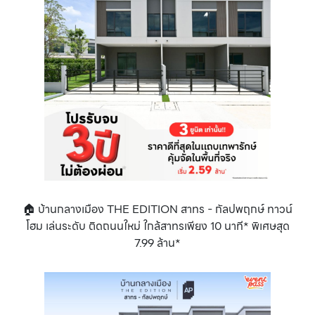
🏠 บ้านกลางเมือง THE EDITION สาทร - กัลปพฤกษ์ ทาวน์
โฮม เล่นระดับ ติดถนนใหม่ ใกล้สาทรเพียง 10 นาที* พิเศษสุด
7.99 ล้าน*