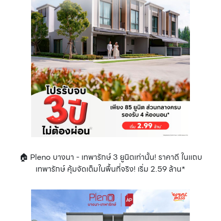
🏠 Pleno บางนา - เทพารักษ์ 3 ยูนิตเท่านั้น! ราคาดี ในแถบ
เทพารักษ์ คุ้มจัดเต็มในพื้นที่จริง! เริ่ม 2.59 ล้าน*