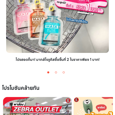
โปรฮอตก็มา! มากส์โรจูคิสซื้อชิ้นที่ 2 ในราคาเพียง 1 บาท!
โปรโมชันคล้ายกัน