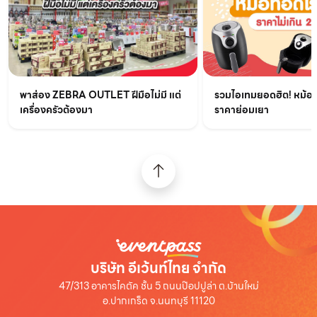
รวมไอเทมยอดฮิต! หม้อท
พาส่อง ZEBRA OUTLET ฝีมือไม่มี แต่
ราคาย่อมเยา
เครื่องครัวต้องมา
บริษัท อีเว้นท์ไทย จำกัด
47/313 อาคารไคตัค ชั้น 5 ถนนป๊อปปูล่า ต.บ้านใหม่
อ.ปากเกร็ด จ.นนทบุรี 11120