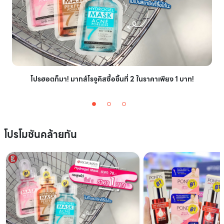
โปรฮอตก็มา! มากส์โรจูคิสซื้อชิ้นที่ 2 ในราคาเพียง 1 บาท!
โปรโมชันคล้ายกัน