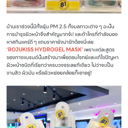
บ้านเราช่วงนี้มีทั้งฝุ่น PM 2.5 ทั้งมลภาวะต่าง ๆ ฉะนั้น
การบำรุงผิวหน้าจึงสำคัญมากจ้ะ! และถ้าใครที่กำลังมอง
หาสกินแคร์ดี ๆ แถมราคายังน่ารักต้องนี่เลย
‘ROJUKISS HYDROGEL MASK’
เพราะแต่ละสูตร
ของทางแบรนด์นั้นสร้างมาเพื่อตอบโจทย์และแก้ไขปัญหา
ผิวหน้าชนิดที่เรียกว่าครบวงจรเลยทีเดียว ไม่ว่าจะเป็น
งานสิว ผิวมัน หรือผิวหย่อยคล้อยก็เอาอยู่!