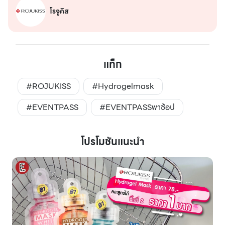
โรจูคิส
แท็ก
#ROJUKISS
#Hydrogelmask
#EVENTPASS
#EVENTPASSพาช้อป
โปรโมชันแนะนำ