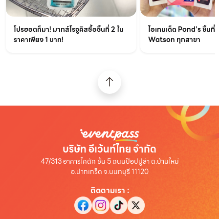
ไอเทมเด็ด Pond’s ชิ้นที่ส
โปรฮอตก็มา! มากส์โรจูคิสซื้อชิ้นที่ 2 ใน
Watson ทุกสาขา
ราคาเพียง 1 บาท!
บริษัท อีเว้นท์ไทย จำกัด
47/313 อาคารไคตัค ชั้น 5 ถนนป๊อปปูล่า ต.บ้านใหม่
อ.ปากเกร็ด จ.นนทบุรี 11120
ติดตามเรา
: