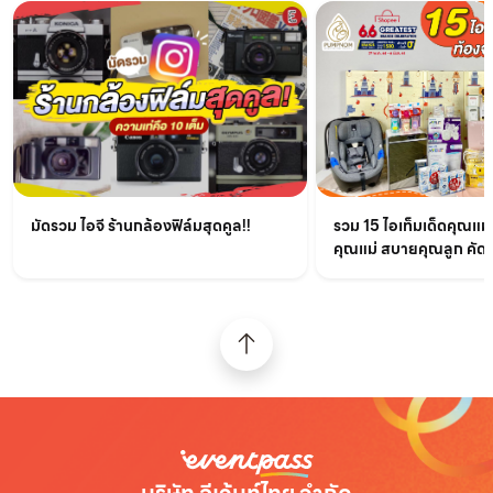
มัดรวม ไอจี ร้านกล้องฟิล์มสุดคูล!!
รวม 15 ไอเท็มเด็ดคุณแม
คุณแม่ สบายคุณลูก คัด