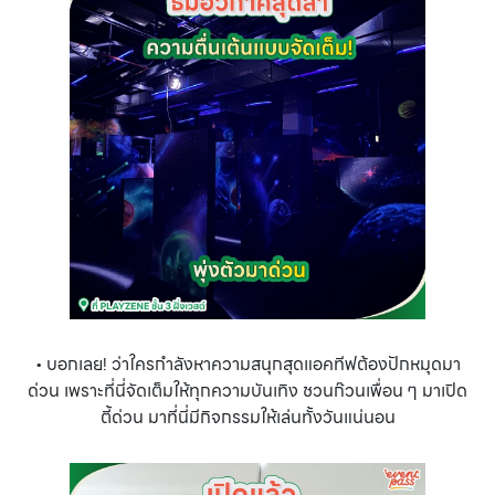
• บอกเลย! ว่าใครกำลังหาความสนุกสุดแอคทีฟต้องปักหมุดมา
ด่วน เพราะที่นี่จัดเต็มให้ทุกความบันเทิง ชวนก๊วนเพื่อน ๆ มาเปิด
ตี้ด่วน มาที่นี่มีกิจกรรมให้เล่นทั้งวันแน่นอน