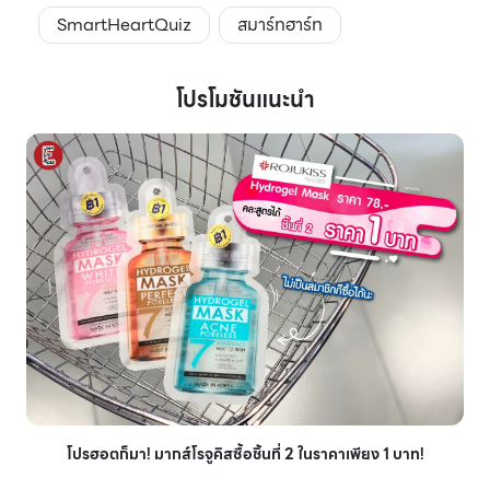
SmartHeartQuiz
สมาร์ทฮาร์ท
โปรโมชันแนะนำ
โปรฮอตก็มา! มากส์โรจูคิสซื้อชิ้นที่ 2 ในราคาเพียง 1 บาท!