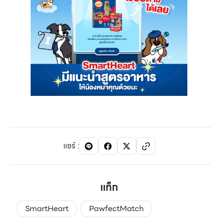
แชร์
:
แท็ก
SmartHeart
PawfectMatch