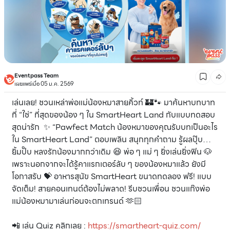
Eventpass Team
เผยแพร่เมื่อ 05 ม.ค. 2569
เล่นเลย! ชวนเหล่าพ่อแม่น้องหมาสายคิ้วท์ 🏰🐾 มาค้นหาบทบาท
ที่ “ใช่” ที่สุดของน้อง ๆ ใน SmartHeart Land กับแบบทดสอบ
สุดน่ารัก ✨ “Pawfect Match น้องหมาของคุณรับบทเป็นอะไร
ใน SmartHeart Land” ตอบเพลิน สนุกทุกคำถาม รู้ผลปุ๊บ…
ยิ้มปั๊บ หลงรักน้องมากกว่าเดิม 😆 พ่อ ๆ แม่ ๆ ยิ่งเล่นยิ่งฟิน 🐶
เพราะนอกจากจะได้รู้คาแรกเตอร์ลับ ๆ ของน้องหมาแล้ว ยังมี
โอกาสรับ 💝 อาหารสุนัข SmartHeart ขนาดทดลอง ฟรี! แบบ
จัดเต็ม! สายคอนเทนต์ต้องไม่พลาด! รีบชวนเพื่อน ชวนแก๊งพ่อ
แม่น้องหมามาเล่นก่อนจะตกเทรนด์ 🫶🏻
📲 เล่น Quiz คลิกเลย :
https://smartheart-quiz.com/