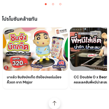
โปรโมชันคล้ายกัน
มาแล้ว ชินจังบัคเก็ต ถังป๊อปคอร์นน้อง
CC Double O x BearB
คิ้วดก จาก Major
คอลเลคชันพี่หมีน่าสะสม