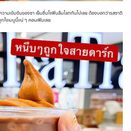
ความเข้มข้นของชา เย็นชื่นใจฟินลืมโลกกันไปเลย ต้องบอกว่ารสชาติ
กใจเมนูนี้แน่ ๆ คอนเฟิมเลย