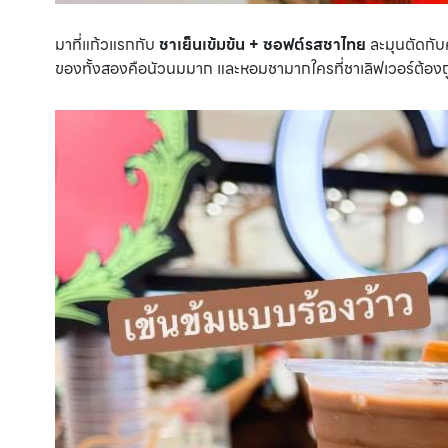
มาที่แก้วแรกกับ
ชาเย็นเข้มข้น + ซอฟต์รสชาไทย
ละมุนตัดกับ
ของทั้งสองคือนัวนมมาก และหอมชามากใครที่ชาเลิฟเวอร์ต้องถู