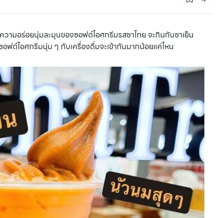
บความอร่อยนุ่มละมุนของซอฟต์ไอศกรีมรสชาไทย จะกินกับชาเย็น
้อซอฟต์ไอศกรีมนุ่ม ๆ กับเครื่องดื่มจะเข้ากันมากน้อยแค่ไหน