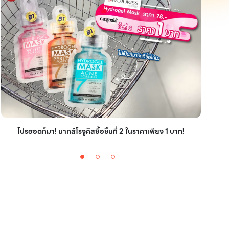
ไอเ
โปรฮอตก็มา! มากส์โรจูคิสซื้อชิ้นที่ 2 ในราคาเพียง 1 บาท!