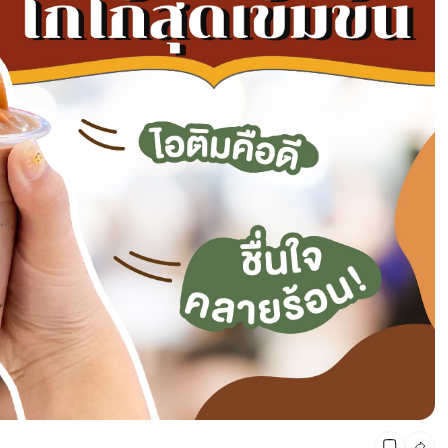
CMG SHOP SHOP รวมแบรนด์ตัวท็อป ลดสูงสุด50%