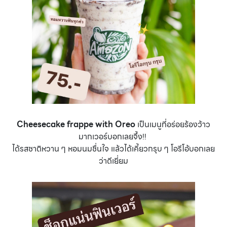
Cheesecake frappe with Oreo
เป็นเมนูที่อร่อยร้องว้าว
มากเวอร์บอกเลยจึ้ง!!
ได้รสชาติหวาน ๆ หอมนมชื่นใจ แล้วได้เคี้ยวกรุบ ๆ โอรีโอ้บอกเลย
ว่าดีเยี่ยม