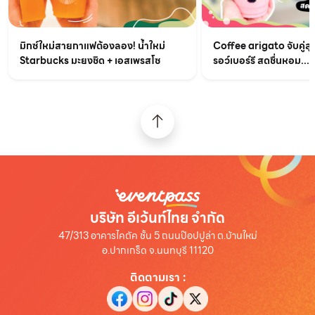
มิกซ์ใหม่สายกาแฟต้องลอง! น้ำใหม่
Coffee arigato จับคู่สุ
Starbucks มะยงชิด + เอสเพรสโซ
รอว์เบอร์รี สดชื่นหอม...
บริษัท อีเว้นท์ไทย จำกัด
47/313 อาคารไคตัค ชั้น 5 ถนนป๊อปปูล่า ต.บ้านใหม่
อ.ปากเกร็ด จ.นนทบุรี 11120
ติดตามเรา
: