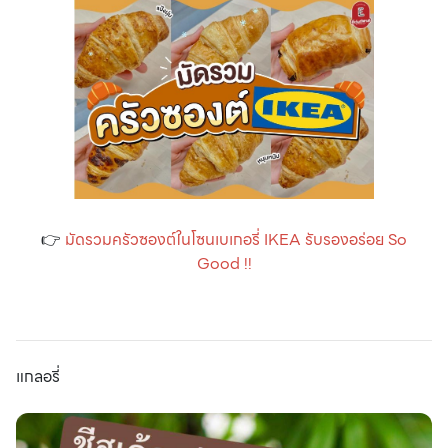
👉
มัดรวมครัวซองต์ในโซนเบเกอรี่ IKEA รับรองอร่อย So
Good !!
แกลอรี่