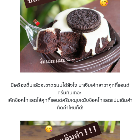
มีเครื่องดื่มแล้วจะขาดขนมได้ยังไง มาเจิมเค้กลาวาคุกกี้แอนด์
ครีมกันเถอะ
เค้กช็อคโกแลตไส้คุกกี้แอนด์ครีมหนุบหนับช็อคโกแลตแน่นเต็มคำ
กัดคำไหนก็ดี!