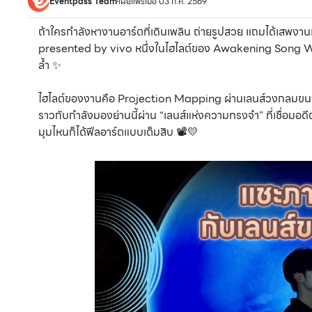
Eventpass Team
เผยแพร่เมื่อ 03 ก.ค. 2569
ถ้าใครกำลังหางานอาร์ตที่เดินเพลิน ถ่ายรูปสวย แถมได้เส
presented by vivo หนึ่งในไฮไลต์ของ Awakening Song Wat 
ล้ำ ✨
ไฮไลต์ของงานคือ Projection Mapping ผ่านเลนส์วงกลมขนาดใ
ราวกับกำลังมองย่านนี้ผ่าน “เลนส์แห่งความทรงจำ” ที่เชื่อมอดีตแ
มุมไหนก็ได้ฟีลอาร์ตแบบเต็มสิบ 📽️💛