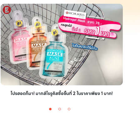
ไอเ
โปรฮอตก็มา! มากส์โรจูคิสซื้อชิ้นที่ 2 ในราคาเพียง 1 บาท!