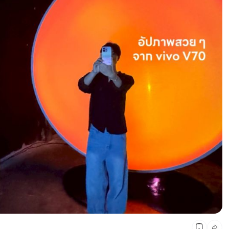
CMG SHOP SHOP รวมแบรนด์ตัวท็อป ลดสูงสุด50%