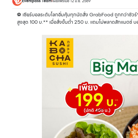
Eventpass Team
เผยแพร่เมื่อ 12 มิ.ย. 2569
⚽️ เชียร์บอลระดับโลกอิ่มคุ้มทุกนัดสั่ง GrabFood ถูกกว่าชั
สูงสุด 100 บ.** เมื่อสั่งขั้นต่ำ 250 บ. เเถมไม่พลาดสักแมตช์