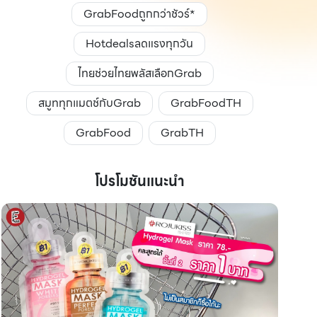
GrabFoodถูกกว่าชัวร์*
Hotdealsลดแรงทุกวัน
ไทยช่วยไทยพลัสเลือกGrab
สมูททุกแมตช์กับGrab
GrabFoodTH
GrabFood
GrabTH
โปรโมชันแนะนำ