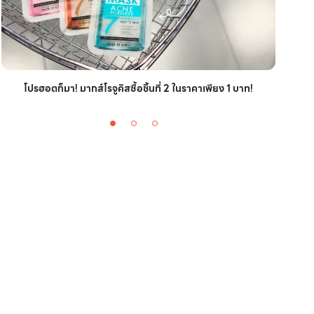
ไอเ
โปรฮอตก็มา! มากส์โรจูคิสซื้อชิ้นที่ 2 ในราคาเพียง 1 บาท!