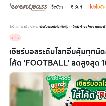
ซื้อบัตร
อีเว้นท์
โปรโมชัน
ซื้อบัตร
/
โปรโมชัน
/
อาหาร
/
เชียร์บอลระดับโลกอิ่มคุ้มทุกนัดสั่ง GrabFood ถูกกว่า
อาหาร
เชียร์บอลระดับโลกอิ่มคุ้มทุกนั
โค้ด ‘FOOTBALL' ลดสูงสุด 1