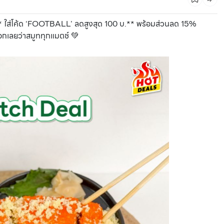
วร์* ใส่โค้ด ‘FOOTBALL' ลดสูงสุด 100 บ.** พร้อมส่วนลด 15%
 บอกเลยว่าสมูททุกแมตช์ 💚
CMG SHOP SHOP รวมแบรนด์ตัวท็อป ลดสูงสุด50%