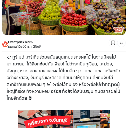
Eventpass Team
เผยแพร่เมื่อ 06 ก.ค. 2569
🍈 กูร์เมต์ มาร์เก็ตร่วมสนับสนุนเกษตรกรผลไม้ ในงานมีผลไม้
มากมายมาให้เลือกช้อปกันเพียบ! ไม่ว่าจะเป็นทุเรียน, มะม่วง,
มังคุด, เงาะ, ลองกอง และผลไม้ไทยอื่น ๆ จากหลากหลายจังหวัด
อย่างระยอง, จันทบุรี และตราด ที่ขนมาให้ทุกคนได้หยิบจับใส่
ตะกร้ากันแบบเพลิน ๆ 🛒 จะซื้อไว้กินเอง หรือจะซื้อไปฝากญาติผู้
ใหญ่ก็เริ่ด! ทั้งหวานหอม อร่อย ทั้งยังได้สนับสนุนเกษตรกรผลไม้
ไทยอีกด้วย 🍍