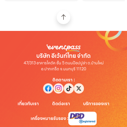
บริษัท อีเว้นท์ไทย จำกัด
47/313 อาคารไคตัค ชั้น 5 ถนนป๊อปปูล่า ต.บ้านใหม่
อ.ปากเกร็ด จ.นนทบุรี 11120
ติดตามเรา
:
เกี่ยวกับเรา
ติดต่อเรา
บริการของเรา
เครื่องหมายรับรอง
: