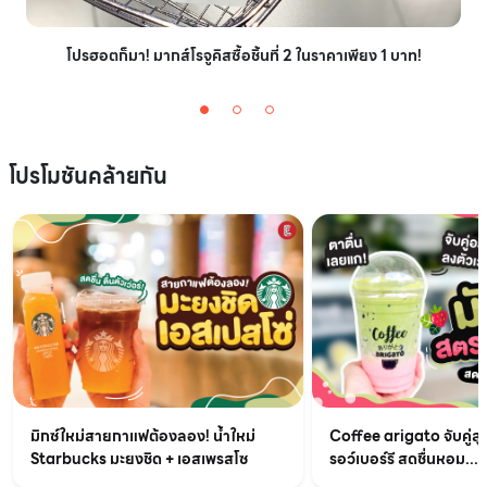
โปรฮอตก็มา! มากส์โรจูคิสซื้อชิ้นที่ 2 ในราคาเพียง 1 บาท!
โปรโมชันคล้ายกัน
มิกซ์ใหม่สายกาแฟต้องลอง! น้ำใหม่
Coffee arigato จับคู่สุ
Starbucks มะยงชิด + เอสเพรสโซ
รอว์เบอร์รี สดชื่นหอม...