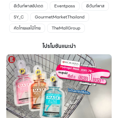
อีเว้นท์พาสอัปเดต
Eventpass
อีเว้นท์พาส
SY_C
GourmetMarketThailand
คัดไทยผลไม้ไทย
TheMallGroup
โปรโมชันแนะนำ