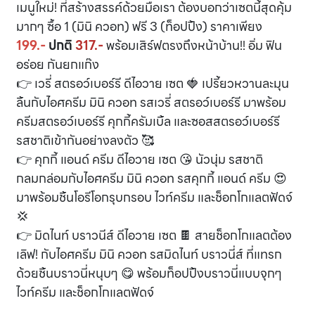
เมนูใหม่! ที่สร้างสรรค์ด้วยมือเรา ต้องบอกว่าเซตนี้สุดคุ้ม
มากๆ ซื้อ 1 (มินิ ควอท) ฟรี 3 (ท็อปปิ้ง) ราคาเพียง
199.-
ปกติ
317.-
พร้อมเสิร์ฟตรงถึงหน้าบ้าน!! อิ่ม ฟิน
อร่อย กันยกแก๊ง
👉 เวรี่ สตรอว์เบอร์รี ดีไอวาย เซต 🍓 เปรี้ยวหวานละมุน
ลิ้นกับไอศครีม มินิ ควอท รสเวรี่ สตรอว์เบอร์รี มาพร้อม
ครีมสตรอว์เบอร์รี คุกกี้ครัมเบิ้ล และซอสสตรอว์เบอร์รี
รสชาติเข้ากันอย่างลงตัว 🥰
👉 คุกกี้ แอนด์ ครีม ดีไอวาย เซต 😘 นัวนุ่ม รสชาติ
กลมกล่อมกับไอศครีม มินิ ควอท รสคุกกี้ แอนด์ ครีม 😍
มาพร้อมชิ้นโอรีโอกรุบกรอบ ไวท์ครีม และช็อกโกแลตฟัดจ์
💢
👉 มิดไนท์ บราวนีส์ ดีไอวาย เซต 🍫 สายช็อกโกแลตต้อง
เลิฟ! กับไอศครีม มินิ ควอท รสมิดไนท์ บราวนี่ส์ ที่แทรก
ด้วยชิ้นบราวนี่หนุบๆ 😋 พร้อมท็อปปิ้งบราวนี่แบบจุกๆ
ไวท์ครีม และช็อกโกแลตฟัดจ์