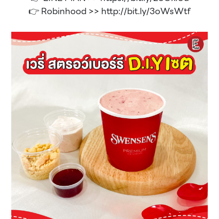
👉 Robinhood >>
http://bit.ly/3oWsWtf