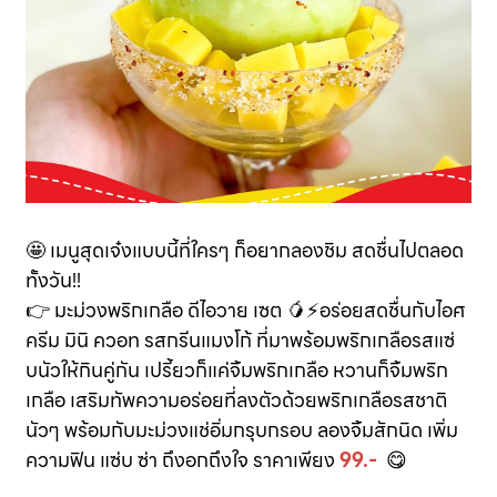
🤩 เมนูสุดเจ๋งแบบนี้ที่ใครๆ ก็อยากลองชิม สดชื่นไปตลอด
ทั้งวัน!!
👉 มะม่วงพริกเกลือ ดีไอวาย เซต 🥭⚡️อร่อยสดชื่นกับไอศ
ครีม มินิ ควอท รสกรีนแมงโก้ ที่มาพร้อมพริกเกลือรสแซ่
บนัวให้กินคู่กัน เปรี้ยวก็แค่จิ้มพริกเกลือ หวานก็จิ้มพริก
เกลือ เสริมทัพความอร่อยที่ลงตัวด้วยพริกเกลือรสชาติ
นัวๆ พร้อมกับมะม่วงแช่อิ่มกรุบกรอบ ลองจิ้มสักนิด เพิ่ม
ความฟิน แซ่บ ซ่า ถึงอกถึงใจ ราคาเพียง
99.-
😋