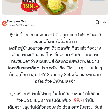
Eventpass Team
เผยแพร่เมื่อ 12 พ.ค. 2564
🍦 วันนี้แอดอยากจะบอกว่ามีเมนูมาแนะนำสำหรับคนที่
ชอบกินไอศกรีมด้วยน้าาา
ใครที่อยู่บ้านอย่างเหงาๆ ถึงเวลาพักเที่ยงแล้วท้องว่าง
หรืออยากจะกินของเย็นๆ ขึ้นมากระทันหัน แอดอยาก
กระซิบบอกว่า สเวนเซ่นส์ได้ส่งความเพลิดเพลินผ่าน
ไอศกรีมรสชาติสุดโปรด พร้อมท็อปปิ้งแน่น ๆ แบบเน้น ๆ
กับเมนูใหม่ล่าสุด DIY Sunday Set พร้อมเสิร์ฟความ
อร่อยถึงหน้าบ้านเลยจ้า
👉“ครีเอทที่บ้านได้ง่ายๆ ในสไตล์ที่คุณชอบ” มีให้เลือก
ทั้งหมด 5 เมนู ราคาเริ่มต้นเพียง
199.-
เท่านั้น
เติมความสุขกันได้ทั้งครอบครัว ด้วยไอศครีมสเวนเซ่นส์