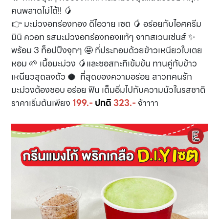
คนพลาดไม่ได้!! 🥭
👉 มะม่วงอกร่องทอง ดีไอวาย เซต 🥭 อร่อยกับไอศครีม
มินิ ควอท รสมะม่วงอกร่องทองแท้ๆ จากสเวนเซ่นส์ ✨
พร้อม 3 ท็อปปิ้งจุกๆ 🤩 ที่ประกอบด้วยข้าวเหนียวใบเตย
หอม 🌱 เนื้อมะม่วง 🥭และซอสกะทิเข้มข้น ทานคู่กับข้าว
เหนียวสุดลงตัว 🥥 ที่สุดของความอร่อย สาวกคนรัก
มะม่วงต้องชอบ อร่อย ฟิน เต็มอิ่มไปกับความนัวในรสชาติ
ราคาเริ่มต้นเพียง
199.-
ปกติ
323.-
จ้าาาา