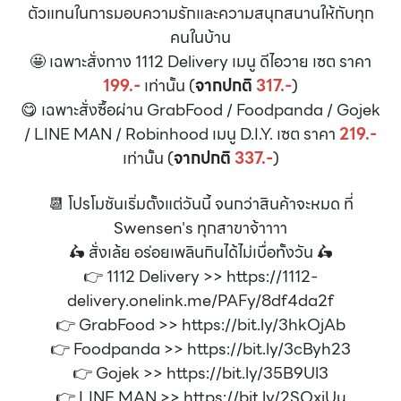
ตัวแทนในการมอบความรักและความสนุกสนานให้กับทุก
คนในบ้าน
🤩 เฉพาะสั่งทาง 1112 Delivery เมนู ดีไอวาย เซต ราคา
199.-
เท่านั้น (
จากปกติ
317.-
)
😋 เฉพาะสั่งซื้อผ่าน GrabFood / Foodpanda / Gojek
/ LINE MAN / Robinhood เมนู D.I.Y. เซต ราคา
219.-
เท่านั้น (
จากปกติ
337.-
)
📆 โปรโมชันเริ่มตั้งแต่วันนี้ จนกว่าสินค้าจะหมด ที่
Swensen's ทุกสาขาจ้าาาา
🛵 สั่งเล้ย อร่อยเพลินกินได้ไม่เบื่อทั้งวัน 🛵
👉 1112 Delivery >>
https://1112-
delivery.onelink.me/PAFy/8df4da2f
👉 GrabFood >>
https://bit.ly/3hkOjAb
👉 Foodpanda >>
https://bit.ly/3cByh23
👉 Gojek >>
https://bit.ly/35B9Ul3
👉 LINE MAN >>
https://bit.ly/2SOxiUu