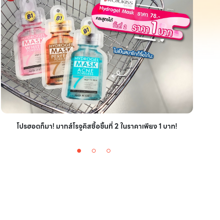
ไอเ
โปรฮอตก็มา! มากส์โรจูคิสซื้อชิ้นที่ 2 ในราคาเพียง 1 บาท!