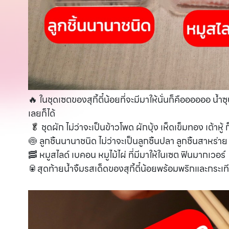
🔥 ในชุดเซตของสุกี้ตี๋น้อยที่จะมีมาให้นั่นก็คืออออออ น้
เลยก็ได้
ชุดผัก ไม่ว่าจะเป็นข้าวโพด ผักบุ้ง เห็ดเข็มทอง เต้าหู้
🥬
🍥 ลูกชิ้นนานาชนิด ไม่ว่าจะเป็นลูกชิ้นปลา ลูกชิ้นสาหร่าย 
🥓 หมูสไลด์ เบคอน หมูไม้ไผ่ ที่มีมาให้ในเซต ฟินมากเวอร์
🥫สุดท้ายน้ำจิ้มรสเด็ดของสุกี้ตี๋น้อยพร้อมพริกและกระเ