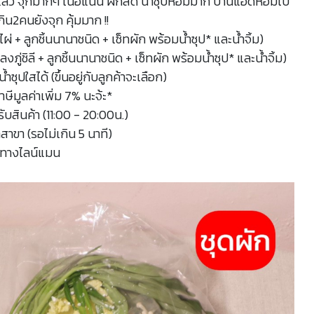
ินมาแล้ว จุกมากๆ เนื้อแน่น ผักสด น้ำซุปหอมมาก บ้านแอดหอมไป
ิน2คนยังจุก คุ้มมาก !!
ไผ่ + ลูกชิ้นนานาชนิด + เซ็ทผัก พร้อมน้ำซุป* และน้ำจิ้ม)
งภู่ชิลี + ลูกชิ้นนานาชนิด + เซ็ทผัก พร้อมน้ำซุป* และน้ำจิ้ม)
ซุปใสได้ (ขึ้นอยู่กับลูกค้าจะเลือก)
าษีมูลค่าเพิ่ม 7% นะจ้ะ*
ับสินค้า (11:00 - 20:00น.)
้าสาขา (รอไม่เกิน 5 นาที)
่งทางไลน์แมน