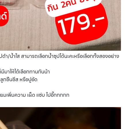
ำซุปดำ/น้ำใส สามารถเลือกน้ำซุปได้นะคะหรือเลือกทั้งสองอย่าง
 ก็มีมาให้ได้เลือกทานกันน้า
ลูกชิ้นชีส หรือปูอัด
ทียมเพิ่มความ เผ็ด แซ่บ ไปอี๊กกกกก