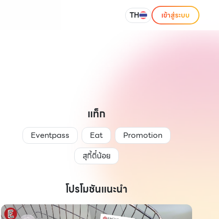
TH
เข้าสู่ระบบ
แท็ก
Eventpass
Eat
Promotion
สุกี้ตี๋น้อย
โปรโมชันแนะนำ