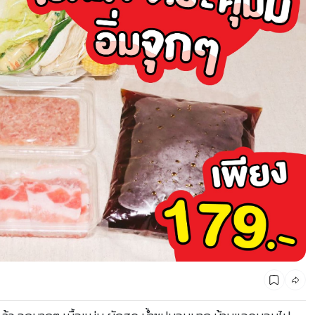
CMG SHOP SHOP รวมแบรนด์ตัวท็อป ลดสูงสุด50%