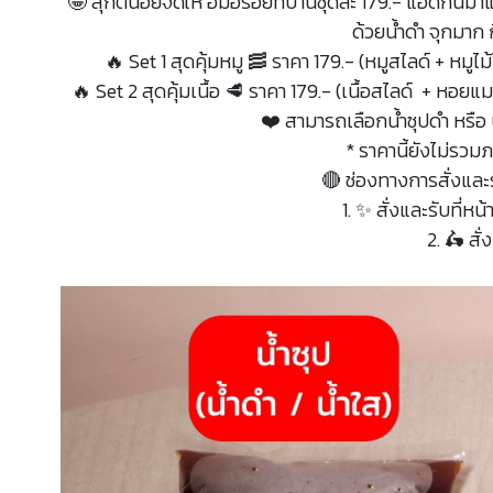
🤩 สุกี้ตี๋น้อยจัดให้ อิ่มอร่อยที่บ้านชุดละ 179.- แอดก
ด้วยน้ำดำ จุกมาก ก
🔥 Set 1 สุดคุ้มหมู 🥓 ราคา 179.- (หมูสไลด์ + หมูไม้
🔥 Set 2 สุดคุ้มเนื้อ 🥩 ราคา 179.- (เนื้อสไลด์ + หอยแมล
❤️ สามารถเลือกน้ำซุปดำ หรือ น้ำ
* ราคานี้ยังไม่รวมภ
🔴 ช่องทางการสั่งและร
1. ✨ สั่งและรับที่หน
2. 🛵 สั