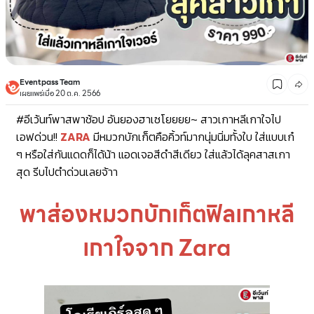
Eventpass Team
เผยแพร่เมื่อ 20 ต.ค. 2566
#อีเว้นท์พาสพาช้อป
อันยองฮาเซโยยยย~ สาวเกาหลีเกาใจไป
เอฟด่วน!!
ZARA
มีหมวกบักเก็ตคือคิ้วท์มาก
นุ่มนิ่มทั้งใบ ใส่แบบเก๋
ๆ หรือใส่กันแดดก็ได้น้า แอดเจอสีดำสีเดียว ใส่แล้วได้ลุคสาสเกา
สุด รีบไปตำด่วนเลยจ้าา
พาส่องหมวกบักเก็ตฟิลเกาหลี
เกาใจจาก Zara