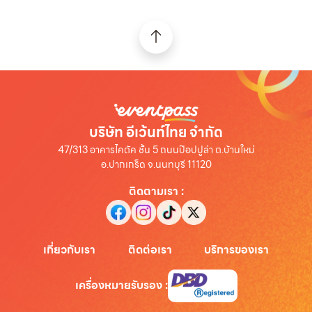
บริษัท อีเว้นท์ไทย จำกัด
47/313 อาคารไคตัค ชั้น 5 ถนนป๊อปปูล่า ต.บ้านใหม่
อ.ปากเกร็ด จ.นนทบุรี 11120
ติดตามเรา
:
เกี่ยวกับเรา
ติดต่อเรา
บริการของเรา
เครื่องหมายรับรอง
: