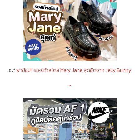
👉
พาช้อป!! รองเท้าสไตล์ Mary Jane สุดฮิตจาก Jelly Bunny
~