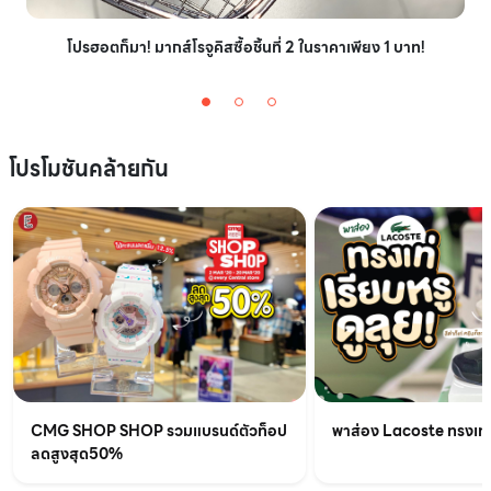
โปรฮอตก็มา! มากส์โรจูคิสซื้อชิ้นที่ 2 ในราคาเพียง 1 บาท!
โปรโมชันคล้ายกัน
CMG SHOP SHOP รวมแบรนด์ตัวท็อป
พาส่อง Lacoste ทรงเท่เร
ลดสูงสุด50%