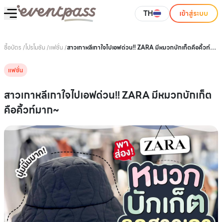
TH
เข้าสู่ระบบ
ซื้อบัตร
/
โปรโมชัน
/
แฟชั่น
/
สาวเกาหลีเกาใจไปเอฟด่วน!! ZARA มีหมวกบักเก็ตคือคิ้วท์
มาก~
แฟชั่น
สาวเกาหลีเกาใจไปเอฟด่วน!! ZARA มีหมวกบักเก็ต
คือคิ้วท์มาก~