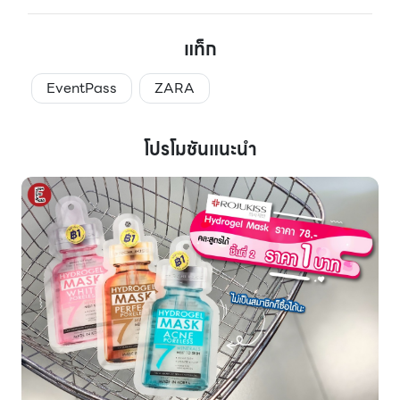
แท็ก
EventPass
ZARA
โปรโมชันแนะนำ