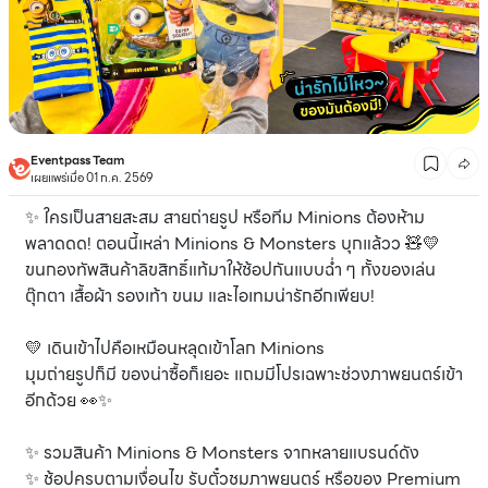
Eventpass Team
เผยแพร่เมื่อ 01 ก.ค. 2569
✨ ใครเป็นสายสะสม สายถ่ายรูป หรือทีม Minions ต้องห้าม
พลาดดด! ตอนนี้เหล่า Minions & Monsters บุกแล้วว 🧸💛
ขนกองทัพสินค้าลิขสิทธิ์แท้มาให้ช้อปกันแบบฉ่ำ ๆ ทั้งของเล่น
ตุ๊กตา เสื้อผ้า รองเท้า ขนม และไอเทมน่ารักอีกเพียบ!
💛 เดินเข้าไปคือเหมือนหลุดเข้าโลก Minions
มุมถ่ายรูปก็มี ของน่าซื้อก็เยอะ แถมมีโปรเฉพาะช่วงภาพยนตร์เข้า
อีกด้วย 👀✨
✨ รวมสินค้า Minions & Monsters จากหลายแบรนด์ดัง
✨ ช้อปครบตามเงื่อนไข รับตั๋วชมภาพยนตร์ หรือของ Premium