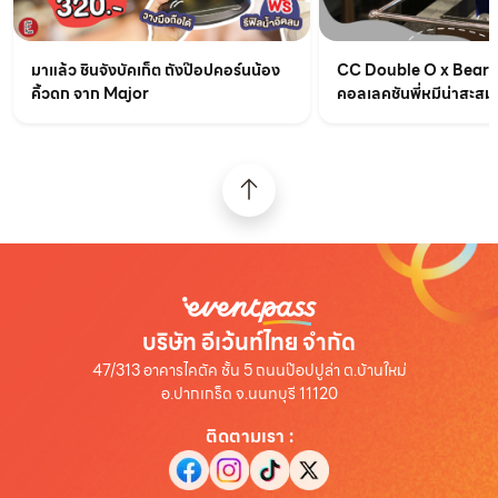
มาแล้ว ชินจังบัคเก็ต ถังป๊อปคอร์นน้อง
CC Double O x BearB
คิ้วดก จาก Major
คอลเลคชันพี่หมีน่าสะสม
บริษัท อีเว้นท์ไทย จำกัด
47/313 อาคารไคตัค ชั้น 5 ถนนป๊อปปูล่า ต.บ้านใหม่
อ.ปากเกร็ด จ.นนทบุรี 11120
ติดตามเรา
: